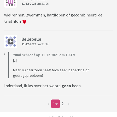
11-12-2023
om 21:06
wielrennen, zwemmen, hardlopen of gecombineerd: de
triathlon
Bellebelle
11-12-2023
om 21:32
Yumi schreef op 11-12-2023 om 18:37:
[..]
Maar TO haar zoon heeft toch geen beperking of
gedragsprobleem?
Inderdaad, ik las over het woord
geen
heen.
«
1
2
»