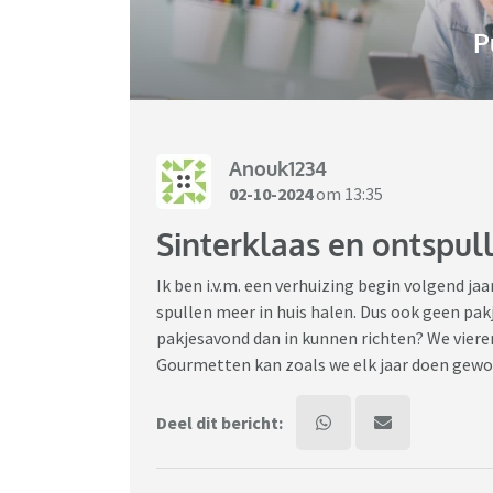
P
Anouk1234
02-10-2024
om 13:35
Sinterklaas en ontspul
Ik ben i.v.m. een verhuizing begin volgend ja
spullen meer in huis halen. Dus ook geen pak
pakjesavond dan in kunnen richten? We vieren
Gourmetten kan zoals we elk jaar doen gew
Deel dit bericht: