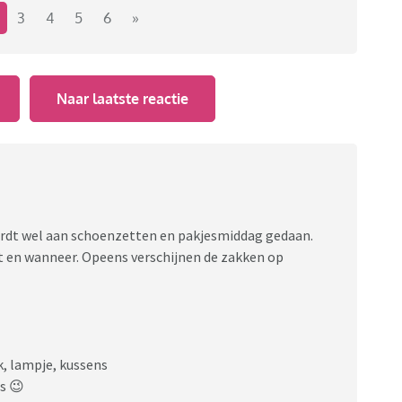
3
4
5
6
»
Naar laatste reactie
wordt wel aan schoenzetten en pakjesmiddag gedaan.
at en wanneer. Opeens verschijnen de zakken op
k, lampje, kussens
s 😉