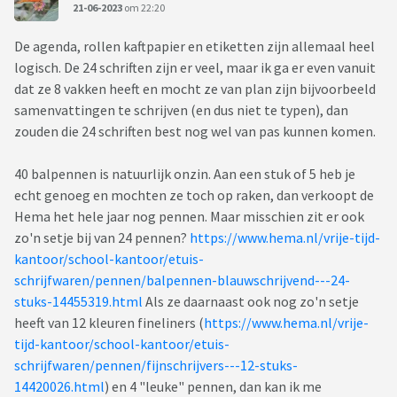
21-06-2023
om 22:20
De agenda, rollen kaftpapier en etiketten zijn allemaal heel
logisch. De 24 schriften zijn er veel, maar ik ga er even vanuit
dat ze 8 vakken heeft en mocht ze van plan zijn bijvoorbeeld
samenvattingen te schrijven (en dus niet te typen), dan
zouden die 24 schriften best nog wel van pas kunnen komen.
40 balpennen is natuurlijk onzin. Aan een stuk of 5 heb je
echt genoeg en mochten ze toch op raken, dan verkoopt de
Hema het hele jaar nog pennen. Maar misschien zit er ook
zo'n setje bij van 24 pennen?
https://www.hema.nl/vrije-tijd-
kantoor/school-kantoor/etuis-
schrijfwaren/pennen/balpennen-blauwschrijvend---24-
stuks-14455319.html
Als ze daarnaast ook nog zo'n setje
heeft van 12 kleuren fineliners (
https://www.hema.nl/vrije-
tijd-kantoor/school-kantoor/etuis-
schrijfwaren/pennen/fijnschrijvers---12-stuks-
14420026.html
) en 4 "leuke" pennen, dan kan ik me