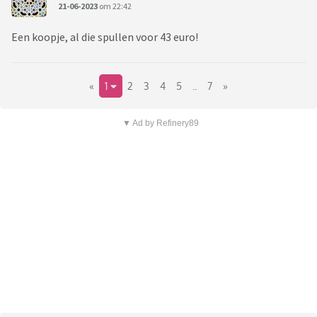
21-06-2023
om 22:42
Een koopje, al die spullen voor 43 euro!
«
1
2
3
4
5
..
7
»
▼ Ad by Refinery89