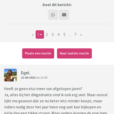
Deel dit bericht:
«
1
2
3
4
5
..
7
»
Plaats een reactie
Naar laatste reactie
Egel.
21-06-2023
om 22:09
Heeft ze geen etui meer van afgelopen jaren?
Ja, alles bij het dikgedrukte vind ik ook erg veel. Maar vooral
lijkt me gewoon dat ze nu beter iets minder koopt, maar
indien nodig door het jaar heen nog wat kan bijkopen en
jullie dan een tikkie sturen. Maar anders kunnen de nog lege