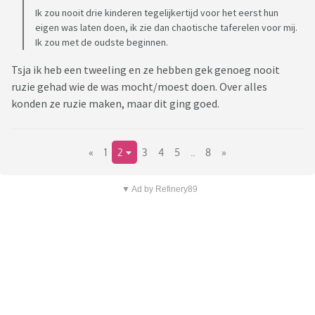
Ik zou nooit drie kinderen tegelijkertijd voor het eerst hun
eigen was laten doen, ik zie dan chaotische taferelen voor mij.
Ik zou met de oudste beginnen.
Tsja ik heb een tweeling en ze hebben gek genoeg nooit
ruzie gehad wie de was mocht/moest doen. Over alles
konden ze ruzie maken, maar dit ging goed.
«
1
2
3
4
5
..
8
»
▼ Ad by Refinery89