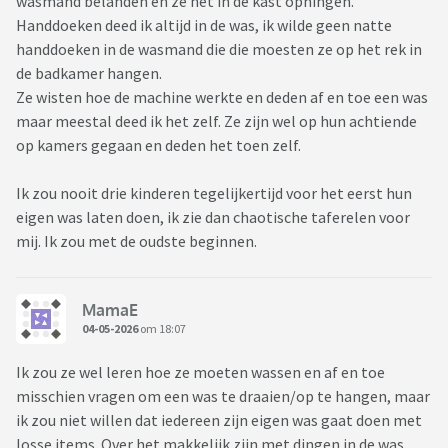
wasmand belanden en ze het in de kast ophingen.
Handdoeken deed ik altijd in de was, ik wilde geen natte
handdoeken in de wasmand die die moesten ze op het rek in
de badkamer hangen.
Ze wisten hoe de machine werkte en deden af en toe een was
maar meestal deed ik het zelf. Ze zijn wel op hun achtiende
op kamers gegaan en deden het toen zelf.
Ik zou nooit drie kinderen tegelijkertijd voor het eerst hun
eigen was laten doen, ik zie dan chaotische taferelen voor
mij. Ik zou met de oudste beginnen.
MamaE
04-05-2026
om 18:07
Ik zou ze wel leren hoe ze moeten wassen en af en toe
misschien vragen om een was te draaien/op te hangen, maar
ik zou niet willen dat iedereen zijn eigen was gaat doen met
losse items. Over het makkelijk zijn met dingen in de was