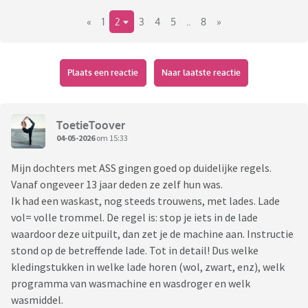
Natuurlijk spreek ik ze hier op aan als ik zie dat er dingen in
«
1
2
3
4
5
..
8
»
de was gegooid worden waarvan ik weet dat het amper
gedragen is en ik vermoed dat in de was gooien makkelijker is
dan opruimen. Zoals dat gaat met pubers gaat het dan weer
een tijdje beter, totdat het weer verzandt. En ik ze weer
Plaats een reactie
Naar laatste reactie
aanspreek. En opnieuw. Daarnaast is er ook 'gewoon' vrij veel
was voor 5 mensen natuurlijk.
Maar ja, ik voel me soms wel gekke Henkie, die continu de
ToetieToover
was aan het doen is voor die grote jongens.
04-05-2026
om 15:33
Mijn dochters met ASS gingen goed op duidelijke regels.
Voor de ouders die mij zijn voorgegaan hierin; hoe heb je dit
Vanaf ongeveer 13 jaar deden ze zelf hun was.
geimplementeerd? Heb je bijvoorbeeld vaste wasdagen
Ik had een waskast, nog steeds trouwens, met lades. Lade
afgesproken? Afspraken gemaakt over de wasmachine niet
vol= volle trommel. De regel is: stop je iets in de lade
met een sok en een broek erin aanzetten? En doe je de
waardoor deze uitpuilt, dan zet je de machine aan. Instructie
gezamenlijke was (handdoeken enzo) wel nog zelf? Hoe
stond op de betreffende lade. Tot in detail! Dus welke
pakten je kinderen dit op? Gingen ze eerst alles opsparen
kledingstukken in welke lade horen (wol, zwart, enz), welk
tot ze niks meer schoon hadden?
programma van wasmachine en wasdroger en welk
Ben benieuwd naar jullie ervaringen/meningen!
wasmiddel.