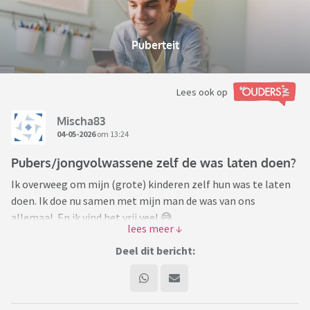
Puberteit
Lees ook op
Mischa83
04-05-2026
om 13:24
Pubers/jongvolwassene zelf de was laten doen?
Ik overweeg om mijn (grote) kinderen zelf hun was te laten
doen. Ik doe nu samen met mijn man de was van ons
allemaal. En ik vind het vrij veel 😅.
Mijn zoons zijn 19, 18 en 15. Ik ben altijd een pick your battles
opvoeder geweest. Een stijl die goed bij mij en mijn man
Deel dit bericht:
past. Langzamerhand denk ik dat de was een van mijn
battles gaat worden. Ik heb namelijk veel werk aan de was,
mede doordat de jongens makkelijk zijn met wat 'vies' is.