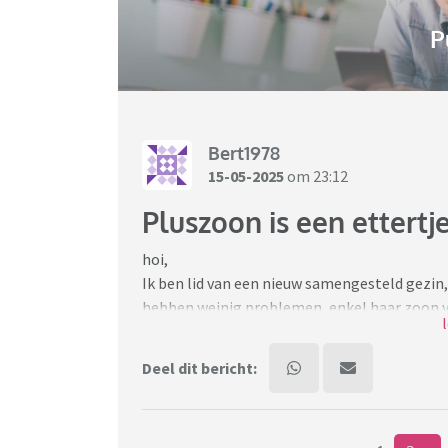
P
Bert1978
15-05-2025
om 23:12
Pluszoon is een ettertj
hoi,
Ik ben lid van een nieuw samengesteld gezin, 
hebben weinig problemen, enkel haar zoon van
die niet ok zijn en als de andere kids hem daa
tanden uitslaan misschien? Ook tegenover zijn
Deel dit bericht:
probeert een gesprek te hebben loopt hij gewo
te zeggen”
Mijn vriendin en haar kids wonen in mijn koo