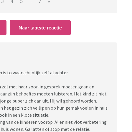
wil ik ook mijn relatie niet verliezen.
3
4
5
..
7
»
t ik ben ten einde raad.
Naar laatste reactie
 is to waarschijnlijk zelf al achter.
n zal met haar zoon in gesprek moeten gaan en
ar zijn behoeftes moeten luisteren. Het kind zit niet
n jonge puber zich dan uit. Hij wil gehoord worden.
in het gezin zich veilig en op hun gemak voelen in huis
ook in een klote situatie.
ng van de kinderen voorop. Al er niet vlot verbetering
uis wonen. Ga latten of stop met de relatie.