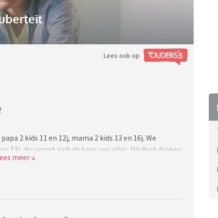
uberteit
Lees ook op
e
papa 2 kids 11 en 12j, mama 2 kids 13 en 16j. We
 13j, die waant zich de baas van alles. Hij doet dingen
r over aanspreken is zijn repliek meestal: moet ik je
 mama is hij taalsgewijs heel agressief. Als je
on weg m. en zeker als ik iets zeg: “jij hebt mij nits
phuis maar ben de negativiteit van haar zoon meer dan