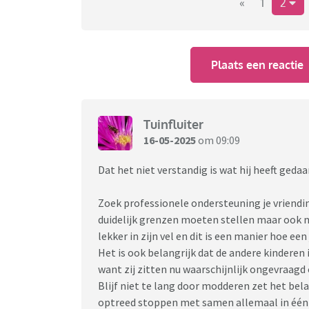
moe, ik wil hem er echt niet bij en omgekeerd 
«
1
2
laten jullie weten wat jullie zouden doen wan
bert
Plaats een reactie
Tuinfluiter
16-05-2025
om 09:09
Dat het niet verstandig is wat hij heeft gedaan
Zoek professionele ondersteuning je vriendi
duidelijk grenzen moeten stellen maar ook na
lekker in zijn vel en dit is een manier hoe ee
Het is ook belangrijk dat de andere kinderen 
want zij zitten nu waarschijnlijk ongevraagd 
Blijf niet te lang door modderen zet het bela
optreed stoppen met samen allemaal in één h