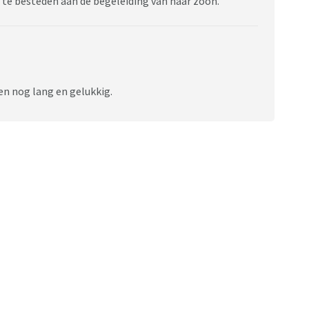
te besteden aan de begeleiding van haar zoon.
even nog lang en gelukkig.