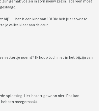
p zijn gemak voelen in zo’n nieuw gezin. Iedereen moet
n geslaagd.
et bij” … het is een kind van 13! Die heb je er sowieso
ette je valies klaar aan de deur …
 een ettertje noemt? Ik hoop toch niet in het bijzijn van
oede oplossing. Het botert gewoon niet. Dat kan.
veel hebben meegemaakt.