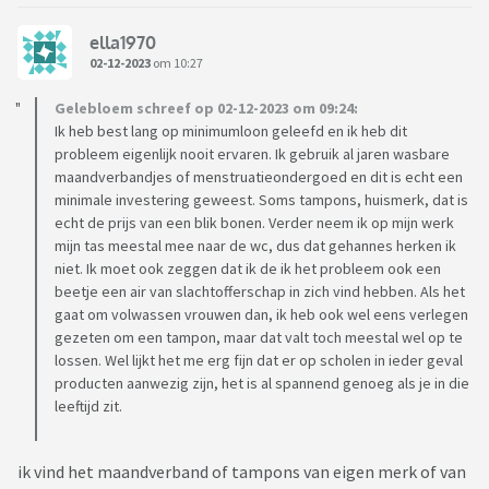
ella1970
02-12-2023
om 10:27
Gelebloem schreef op 02-12-2023 om 09:24:
Ik heb best lang op minimumloon geleefd en ik heb dit
probleem eigenlijk nooit ervaren. Ik gebruik al jaren wasbare
maandverbandjes of menstruatieondergoed en dit is echt een
minimale investering geweest. Soms tampons, huismerk, dat is
echt de prijs van een blik bonen. Verder neem ik op mijn werk
mijn tas meestal mee naar de wc, dus dat gehannes herken ik
niet. Ik moet ook zeggen dat ik de ik het probleem ook een
beetje een air van slachtofferschap in zich vind hebben. Als het
gaat om volwassen vrouwen dan, ik heb ook wel eens verlegen
gezeten om een tampon, maar dat valt toch meestal wel op te
lossen. Wel lijkt het me erg fijn dat er op scholen in ieder geval
producten aanwezig zijn, het is al spannend genoeg als je in die
leeftijd zit.
ik vind het maandverband of tampons van eigen merk of van