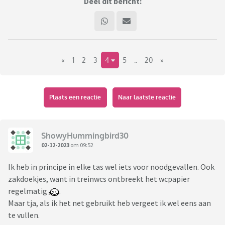
Deel dit bericht:
«
1
2
3
4
5
..
20
»
Plaats een reactie
Naar laatste reactie
ShowyHummingbird30
02-12-2023
om 09:52
Ik heb in principe in elke tas wel iets voor noodgevallen. Ook
zakdoekjes, want in treinwcs ontbreekt het wcpapier
regelmatig
.
Maar tja, als ik het net gebruikt heb vergeet ik wel eens aan
te vullen.