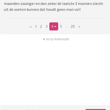
maanden zwanger en dan zeker de laatste 3 mannen slecht
uit de voeten kunnen dat houdt geen man vol!
«
1
2
3
4
5
..
20
»
▼ Ad by Refinery89