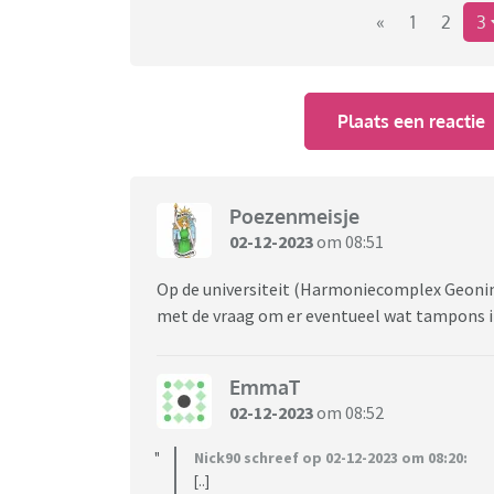
«
1
2
3
Plaats een reactie
Poezenmeisje
02-12-2023
om 08:51
Op de universiteit (Harmoniecomplex Geonin
met de vraag om er eventueel wat tampons in
EmmaT
02-12-2023
om 08:52
Nick90 schreef op 02-12-2023 om 08:20:
[..]