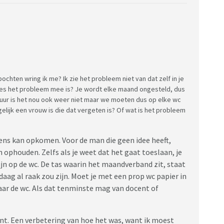
bochten wring ik me? Ik zie het probleem niet van dat zelf in je
ies het probleem mee is? Je wordt elke maand ongesteld, dus
duur is het nou ook weer niet maar we moeten dus op elke wc
lijk een vrouw is die dat vergeten is? Of wat is het probleem
ens kan opkomen. Voor de man die geen idee heeft,
n ophouden. Zelfs als je weet dat het gaat toeslaan, je
zijn op de wc. De tas waarin het maandverband zit, staat
daag al raak zou zijn. Moet je met een prop wc papier in
naar de wc. Als dat tenminste mag van docent of
punt. Een verbetering van hoe het was, want ik moest