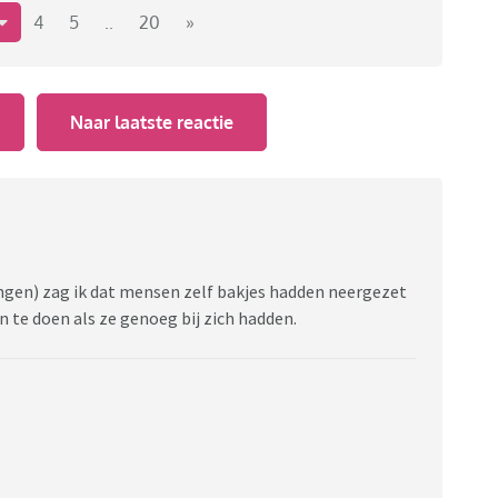
4
5
..
20
»
Naar laatste reactie
gen) zag ik dat mensen zelf bakjes hadden neergezet
 te doen als ze genoeg bij zich hadden.