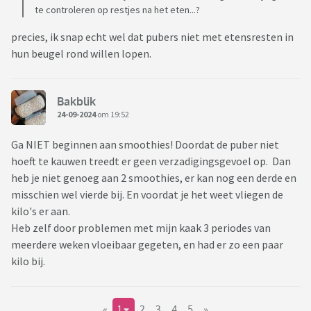
te controleren op restjes na het eten...?
precies, ik snap echt wel dat pubers niet met etensresten in
hun beugel rond willen lopen.
Bakblik
24-09-2024
om 19:52
Ga NIET beginnen aan smoothies! Doordat de puber niet
hoeft te kauwen treedt er geen verzadigingsgevoel op. Dan
heb je niet genoeg aan 2 smoothies, er kan nog een derde en
misschien wel vierde bij. En voordat je het weet vliegen de
kilo's er aan.
Heb zelf door problemen met mijn kaak 3 periodes van
meerdere weken vloeibaar gegeten, en had er zo een paar
kilo bij.
«
1
2
3
4
5
»