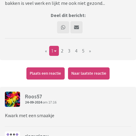
bakken is veel werk en lijkt me ook niet gezond...
Deel dit bericht:
«
1
2
3
4
5
»
Plaats een reactie
Naar laatste reactie
Roos57
24-09-2024
om 17:16
Kwark met een smaakje