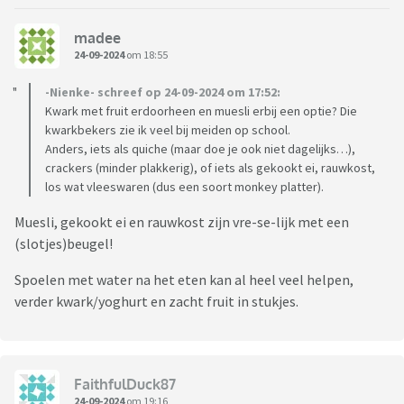
madee
24-09-2024
om 18:55
-Nienke- schreef op 24-09-2024 om 17:52:
Kwark met fruit erdoorheen en muesli erbij een optie? Die
kwarkbekers zie ik veel bij meiden op school.
Anders, iets als quiche (maar doe je ook niet dagelijks…),
crackers (minder plakkerig), of iets als gekookt ei, rauwkost,
los wat vleeswaren (dus een soort monkey platter).
Muesli, gekookt ei en rauwkost zijn vre-se-lijk met een
(slotjes)beugel!
Spoelen met water na het eten kan al heel veel helpen,
verder kwark/yoghurt en zacht fruit in stukjes.
FaithfulDuck87
24-09-2024
om 19:16