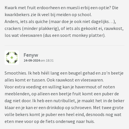
Kwark met fruit erdoorheen en muesli erbij een optie? Die
kwarkbekers zie ik veel bij meiden op school.
Anders, iets als quiche (maar doe je ook niet dagelijks…),
crackers (minder plakkerig), of iets als gekookt ei, rauwkost,
los wat vleeswaren (dus een soort monkey platter).
Fenyw
24-09-2024
om 18:31
Smoothies. Ik heb héél lang een beugel gehad en zo'n beetje
alles komt er tussen. Ook rauwkost en vleeswaren.
Voor extra voeding en vulling kan je havermout of noten
meeblenden, op alleen een beetje fruit komt een puber de
dag niet door. Ik heb een nutribullet, je maakt het in de beker
klaar en je kan er een drinkdop op schroeven. Met twee grote
volle bekers komt je puber een heel eind, desnoods nog wat
eten mee voor op de fiets onderweg naar huis.