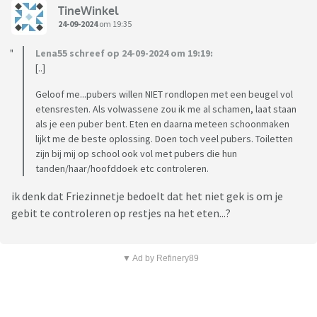
TineWinkel
24-09-2024
om 19:35
Lena55 schreef op 24-09-2024 om 19:19:
[..]
Geloof me...pubers willen NIET rondlopen met een beugel vol
etensresten. Als volwassene zou ik me al schamen, laat staan
als je een puber bent. Eten en daarna meteen schoonmaken
lijkt me de beste oplossing. Doen toch veel pubers. Toiletten
zijn bij mij op school ook vol met pubers die hun
tanden/haar/hoofddoek etc controleren.
ik denk dat Friezinnetje bedoelt dat het niet gek is om je
gebit te controleren op restjes na het eten...?
▼ Ad by Refinery89