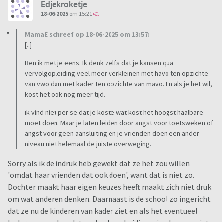
Edjekroketje
18-06-2025
om 15:21
MamaE schreef op 18-06-2025 om 13:57:
[..]
Ben ik met je eens. Ik denk zelfs dat je kansen qua
vervolgopleiding veel meer verkleinen met havo ten opzichte
van vwo dan met kader ten opzichte van mavo. En als je het wil,
kost het ook nog meer tijd.
Ik vind niet per se dat je koste wat kost het hoogst haalbare
moet doen. Maar je laten leiden door angst voor toetsweken of
angst voor geen aansluiting en je vrienden doen een ander
niveau niet helemaal de juiste overweging.
Sorry als ik de indruk heb gewekt dat ze het zou willen
'omdat haar vrienden dat ook doen', want dat is niet zo.
Dochter maakt haar eigen keuzes heeft maakt zich niet druk
om wat anderen denken. Daarnaast is de school zo ingericht
dat ze nu de kinderen van kader ziet en als het eventueel