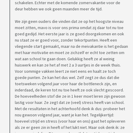
schakelen. Echter met de komende zomervakantie voor de
deur hebben we ook geen maanden meer de tijd.
We zijn geen ouders die vinden dat ze op het hoogste niveau
moet zitten, mavo is voor ons prima omdat zij daar tot nu toe
goed gedijd. Het eerste jaar is ze goed doorgekomen en ook
nu staat ze er goed voor, zonder tekortpunten. Heeft een
vliegende start gemaakt, maar na de meivakantie is het gedaan
met haar motivatie en moet ze zichzelf er echt toe zetten om
wat aan school te gaan doen. Gelukkig heeft ze al weinig
huiswerk en kan ze het af met 2 a 3 uurtjes in de week thuis.
Voor sommige vakken leert ze niet eens en haalt ze toch
goede punten. Ze kan het dus wel. Zelf zegt ze dus dat die
toetsweken volgend jaar voor haar de bottleneck zijn, en
inderdaad, de keren tot nu toe heeft ze ook slecht gescoord.
De hoeveelheden stof die ze in 1 keer moet leren zijn gewoon
lastig voor haar. Ze zegt dat ze (veel) stress heeft van school.
Met de resultaten in het achterhoofd denk ik dus: probeer het
nou gewoon volgend jaar, want je kan het. Tegelijkertijd:
hoeveel strijd en stress (voor haar en ons) gaat het opleveren
als ze er geen zin in heeft of het lukt niet. Maar ook denk ik: ze