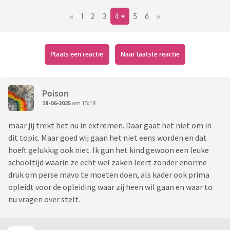
tussendoor). Concentreren is erg moeilijk ivm pittige ADHD
«
1
2
3
4
5
6
»
(heeft medicatie). Daarnaast vindt ze de vakkenpakketten
voor de 3e en de 4e moeilijk. Pakket dat ze gekozen heeft is
eigenlijk 'de beste van de slechtste' en ook mij lijkt het een
lastige opgave te worden.
Plaats een reactie
Naar laatste reactie
Nu heeft ze al meerdere keren laten vallen dat ze om o.a.
redenen zoals hierboven liever afstroomt naar 3 kader.
Poison
Als kader zou betekenen dat ze nog steeds straks haar
18-06-2025
om 15:18
gewenste mbo-opleiding kan doen dan zouden we er over na
maar jij trekt het nu in extremen. Daar gaat het niet om in
willen denken, maar tegelijkertijd vinden we ook dat ze
dit topic. Maar goed wij gaan het niet eens worden en dat
wellicht makkelijk zegt af te willen stromen nu het
hoeft gelukkig ook niet. Ik gun het kind gewoon een leuke
misschien wel lastig lijkt te worden.
schooltijd waarin ze echt wel zaken leert zonder enorme
druk om perse mavo te moeten doen, als kader ook prima
Het gesprek op school moeten we eventueel nog aangaan,
opleidt voor de opleiding waar zij heen wil gaan en waar to
maar hoe staan jullie hiertegenover?
nu vragen over stelt.
Niet te hard oordelen alsjeblieft 😊