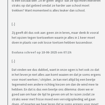
is een sociaal dier. Zit er geen 'angst' dat ze tijd moet inleveren
straks op dat gebied omdat ze harder aan school moet
trekken? Want momenteel is alles leuker dan school.
[..]
Zij geeft dit dus ook aan: geen zin in leren, maar denk ik vooral
het opzien tegen toetsweken waarin je alles in 1 keer moet
doen in plaats van ook losse toetsen hebben tussendoor.
Evaluna schreef op 18-06-2025 om 07:19:
[..]
Dat vinden we dus dubbel, want in onze ogen is het ook zo dat
in het leven je niet alles aan komt waaien en dat je soms ergens
voor moet werken / strijden. Je kan niet altijd bij een beetje
tegenwind een andere richting kiezen om dan de wind mee te
hebben. En dat is dus een beetje ons dilemma: doen we er
goed aan om haar de tijd te geven om uit te razen zodat ze
straks weer met frisse moed een vervolgopleiding wil gaan
doen, of moeten we haar leren dat je soms ergens voor moet