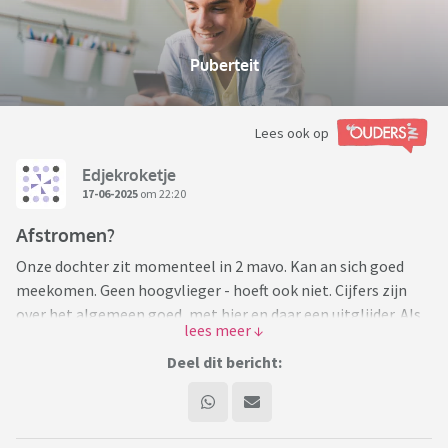
Puberteit
Lees ook op
Edjekroketje
17-06-2025
om 22:20
Afstromen?
Onze dochter zit momenteel in 2 mavo. Kan an sich goed
meekomen. Geen hoogvlieger - hoeft ook niet. Cijfers zijn
over het algemeen goed, met hier en daar een uitglijder. Als
de rest van het schooljaar gaat zoals nu kan ze over naar de
3e.
Deel dit bericht:
Nu geeft ze aan dat het liever naar kader wil. Ziet erg op
tegen het 3e leerjaar met toetsweken (geen toetsen meer