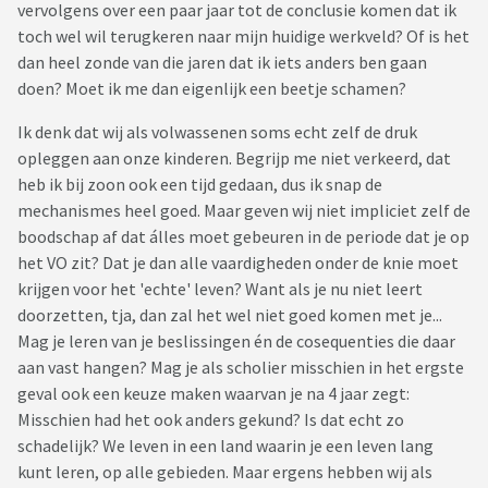
vervolgens over een paar jaar tot de conclusie komen dat ik
toch wel wil terugkeren naar mijn huidige werkveld? Of is het
dan heel zonde van die jaren dat ik iets anders ben gaan
doen? Moet ik me dan eigenlijk een beetje schamen?
Ik denk dat wij als volwassenen soms echt zelf de druk
opleggen aan onze kinderen. Begrijp me niet verkeerd, dat
heb ik bij zoon ook een tijd gedaan, dus ik snap de
mechanismes heel goed. Maar geven wij niet impliciet zelf de
boodschap af dat álles moet gebeuren in de periode dat je op
het VO zit? Dat je dan alle vaardigheden onder de knie moet
krijgen voor het 'echte' leven? Want als je nu niet leert
doorzetten, tja, dan zal het wel niet goed komen met je...
Mag je leren van je beslissingen én de cosequenties die daar
aan vast hangen? Mag je als scholier misschien in het ergste
geval ook een keuze maken waarvan je na 4 jaar zegt:
Misschien had het ook anders gekund? Is dat echt zo
schadelijk? We leven in een land waarin je een leven lang
kunt leren, op alle gebieden. Maar ergens hebben wij als