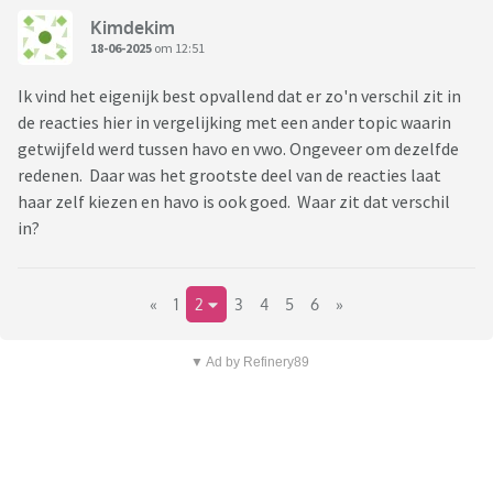
Kimdekim
18-06-2025
om 12:51
Ik vind het eigenijk best opvallend dat er zo'n verschil zit in
de reacties hier in vergelijking met een ander topic waarin
getwijfeld werd tussen havo en vwo. Ongeveer om dezelfde
redenen. Daar was het grootste deel van de reacties laat
haar zelf kiezen en havo is ook goed. Waar zit dat verschil
in?
«
1
2
3
4
5
6
»
▼ Ad by Refinery89