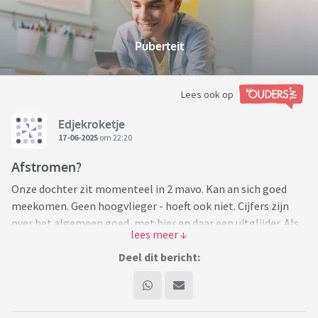
Puberteit
Lees ook op
Edjekroketje
17-06-2025
om 22:20
Afstromen?
Onze dochter zit momenteel in 2 mavo. Kan an sich goed
meekomen. Geen hoogvlieger - hoeft ook niet. Cijfers zijn
over het algemeen goed, met hier en daar een uitglijder. Als
de rest van het schooljaar gaat zoals nu kan ze over naar de
3e.
Deel dit bericht:
Nu geeft ze aan dat het liever naar kader wil. Ziet erg op
tegen het 3e leerjaar met toetsweken (geen toetsen meer