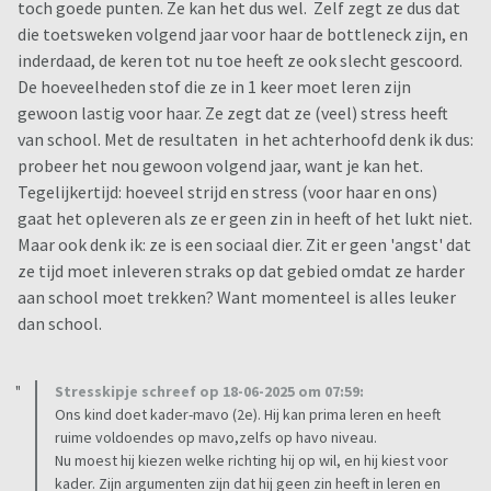
toch goede punten. Ze kan het dus wel. Zelf zegt ze dus dat
die toetsweken volgend jaar voor haar de bottleneck zijn, en
inderdaad, de keren tot nu toe heeft ze ook slecht gescoord.
De hoeveelheden stof die ze in 1 keer moet leren zijn
gewoon lastig voor haar. Ze zegt dat ze (veel) stress heeft
van school. Met de resultaten in het achterhoofd denk ik dus:
probeer het nou gewoon volgend jaar, want je kan het.
Tegelijkertijd: hoeveel strijd en stress (voor haar en ons)
gaat het opleveren als ze er geen zin in heeft of het lukt niet.
Maar ook denk ik: ze is een sociaal dier. Zit er geen 'angst' dat
ze tijd moet inleveren straks op dat gebied omdat ze harder
aan school moet trekken? Want momenteel is alles leuker
dan school.
Stresskipje schreef op 18-06-2025 om 07:59:
Ons kind doet kader-mavo (2e). Hij kan prima leren en heeft
ruime voldoendes op mavo,zelfs op havo niveau.
Nu moest hij kiezen welke richting hij op wil, en hij kiest voor
kader. Zijn argumenten zijn dat hij geen zin heeft in leren en