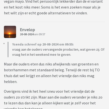
vegan mayo. Vind het persoonlijk lekkerder dan de ei variant
mag niet van je ouders, maar ik snap het ook wel weer van
en het kost niks meer. Soms is het even zoeken maar als je
het kind. Van de week werd er hier gespeeld en was het erg
het wilt zijn er echt goede alternatieven te vinden.
warm dus mijn kinderen vroegen om een waterijsje wat ik op
zich prima vindt maar zij mag dat niet dus ja wat doe je dan?
Ijsje pas geven als kind naar huis is of ijsje geven aan eigen
Envelop
kinderen en klasgenootje een appel o.i.d.
20-08-2024
om 09:57
Ysenda schreef op 20-08-2024 om 09:55:
vraag aan de ouders vervangende producten, wat geven zij. Of
vraag het in het weekend mee te geven.
Maar die ouders eten dus niks afwijkends van groenten en
boterhammen met standaard beleg. Terwijl de rest bij TO
thuis dat wel krijgt en alleen het vriendje dan niks mag
hebben.
Overigens vind ik het heel sneu voor het vriendje dat de
ouders zo strikt zijn. Maar aan die ouders verander je niks zo
te lezen dus dan kan je alleen kijken wat je zelf voor het
vriendje kan betekenen.