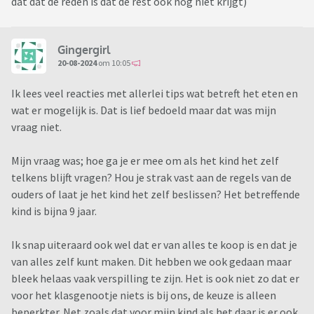
dat dat de reden is dat de rest ook nog niet krijgt)
Gingergirl
20-08-2024
om 10:05
Ik lees veel reacties met allerlei tips wat betreft het eten en
wat er mogelijk is. Dat is lief bedoeld maar dat was mijn
vraag niet.
Mijn vraag was; hoe ga je er mee om als het kind het zelf
telkens blijft vragen? Hou je strak vast aan de regels van de
ouders of laat je het kind het zelf beslissen? Het betreffende
kind is bijna 9 jaar.
Ik snap uiteraard ook wel dat er van alles te koop is en dat je
van alles zelf kunt maken. Dit hebben we ook gedaan maar
bleek helaas vaak verspilling te zijn. Het is ook niet zo dat er
voor het klasgenootje niets is bij ons, de keuze is alleen
beperkter. Net zoals dat voor mijn kind als het daar is er ook