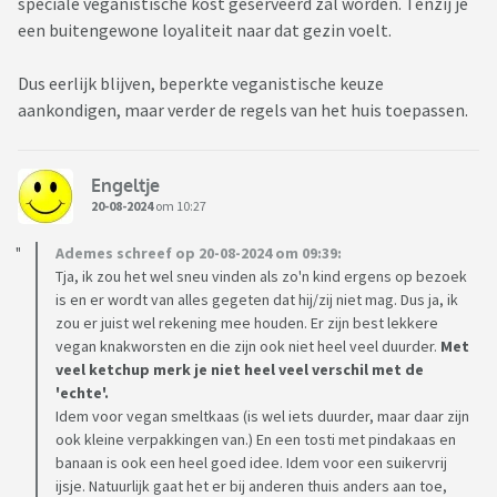
speciale veganistische kost geserveerd zal worden. Tenzij je
een buitengewone loyaliteit naar dat gezin voelt.
Dus eerlijk blijven, beperkte veganistische keuze
aankondigen, maar verder de regels van het huis toepassen.
Engeltje
20-08-2024
om 10:27
Ademes schreef op 20-08-2024 om 09:39:
Tja, ik zou het wel sneu vinden als zo'n kind ergens op bezoek
is en er wordt van alles gegeten dat hij/zij niet mag. Dus ja, ik
zou er juist wel rekening mee houden. Er zijn best lekkere
vegan knakworsten en die zijn ook niet heel veel duurder.
Met
veel ketchup merk je niet heel veel verschil met de
'echte'.
Idem voor vegan smeltkaas (is wel iets duurder, maar daar zijn
ook kleine verpakkingen van.) En een tosti met pindakaas en
banaan is ook een heel goed idee. Idem voor een suikervrij
ijsje. Natuurlijk gaat het er bij anderen thuis anders aan toe,