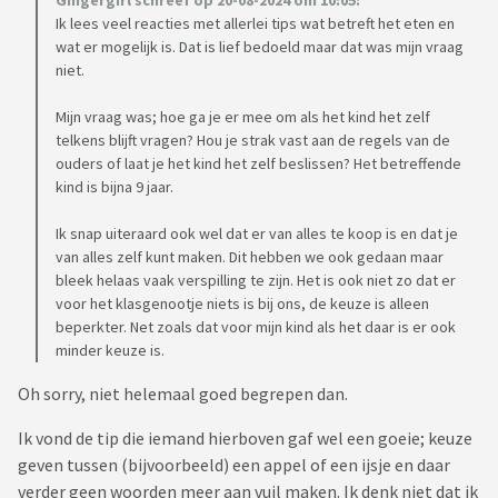
Gingergirl schreef op 20-08-2024 om 10:05:
Ik lees veel reacties met allerlei tips wat betreft het eten en
wat er mogelijk is. Dat is lief bedoeld maar dat was mijn vraag
niet.
Mijn vraag was; hoe ga je er mee om als het kind het zelf
telkens blijft vragen? Hou je strak vast aan de regels van de
ouders of laat je het kind het zelf beslissen? Het betreffende
kind is bijna 9 jaar.
Ik snap uiteraard ook wel dat er van alles te koop is en dat je
van alles zelf kunt maken. Dit hebben we ook gedaan maar
bleek helaas vaak verspilling te zijn. Het is ook niet zo dat er
voor het klasgenootje niets is bij ons, de keuze is alleen
beperkter. Net zoals dat voor mijn kind als het daar is er ook
minder keuze is.
Oh sorry, niet helemaal goed begrepen dan.
Ik vond de tip die iemand hierboven gaf wel een goeie; keuze
geven tussen (bijvoorbeeld) een appel of een ijsje en daar
verder geen woorden meer aan vuil maken. Ik denk niet dat ik