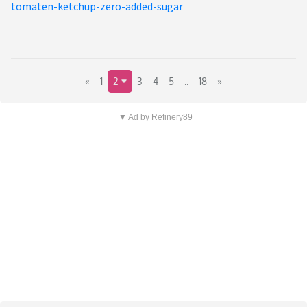
tomaten-ketchup-zero-added-sugar
«
1
2
3
4
5
..
18
»
▼ Ad by Refinery89