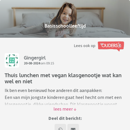
Basisschoolleeftijd
Lees ook op
Gingergirl
20-08-2024
om 09:15
Thuis lunchen met vegan klasgenootje wat kan
wel en niet
Ik ben even benieuwd hoe anderen dit aanpakken:
Een van mijn jongste kinderen gaat heel hecht om met een
klasgenootje, dikke vriendschap. Dit klasgenootje woont
ook vlakbij ons dus ze komen veelvuldig bij elkaar over de
vloer. Op woensdag luncht het klasgenootje geregeld bij ons
Deel dit bericht:
maar ook in het weekend gebeurt dat weleens en ze spelen