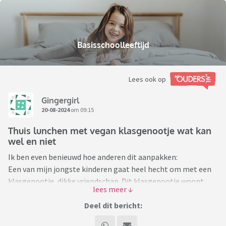
Basisschoolleeftijd
Lees ook op
Gingergirl
20-08-2024
om 09:15
Thuis lunchen met vegan klasgenootje wat kan
wel en niet
Ik ben even benieuwd hoe anderen dit aanpakken:
Een van mijn jongste kinderen gaat heel hecht om met een
klasgenootje, dikke vriendschap. Dit klasgenootje woont
ook vlakbij ons dus ze komen veelvuldig bij elkaar over de
vloer. Op woensdag luncht het klasgenootje geregeld bij ons
Deel dit bericht:
maar ook in het weekend gebeurt dat weleens en ze spelen