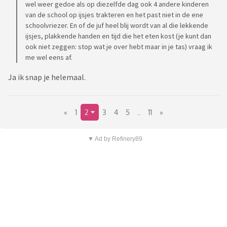
wel weer gedoe als op diezelfde dag ook 4 andere kinderen
van de school op ijsjes trakteren en het past niet in de ene
schoolvriezer. En of de juf heel blij wordt van al die lekkende
ijsjes, plakkende handen en tijd die het eten kost (je kunt dan
ook niet zeggen: stop wat je over hebt maar in je tas) vraag ik
me wel eens af.
Ja ik snap je helemaal.
«
1
2
3
4
5
..
11
»
▼ Ad by Refinery89