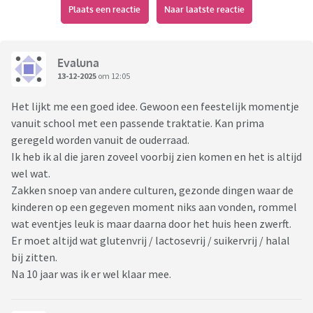
Plaats een reactie
Naar laatste reactie
Om een einde te maken aan de discussie over gezonde en
ongezonde traktaties én de financiële ongelijkheid, schaffen
sommige basis scholen de verjaardag traktatie helemaal af
Evaluna
en compenseren dit met bijvoorbeeld een 'vierkwartier'.
13-12-2025
om 12:05
Het lijkt me een goed idee. Gewoon een feestelijk momentje
Bijkomend voordeel : kinderen hoeven niet meer te weigeren
vanuit school met een passende traktatie. Kan prima
vanwege allergieën of geloofsovertuiging.
geregeld worden vanuit de ouderraad.
Ik heb ik al die jaren zoveel voorbij zien komen en het is altijd
Ik vind hier wel wat voor te zeggen. Wat vinden jullie?
wel wat.
Goed idee of niet?
Zakken snoep van andere culturen, gezonde dingen waar de
kinderen op een gegeven moment niks aan vonden, rommel
https://www.hartvannederland.nl/politiek/beleid/artikelen/
wat eventjes leuk is maar daarna door het huis heen zwerft.
groningen-basisschool-traktatie-ongelijkheid-traditie
Er moet altijd wat glutenvrij / lactosevrij / suikervrij / halal
bij zitten.
Na 10 jaar was ik er wel klaar mee.