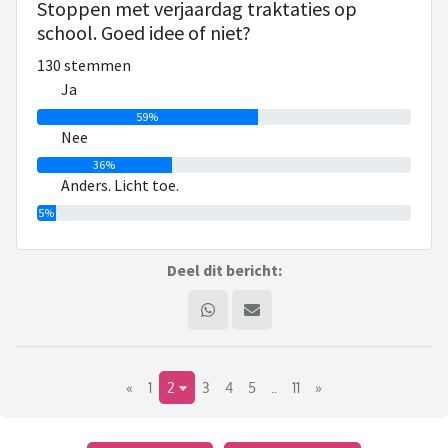
Stoppen met verjaardag traktaties op
school. Goed idee of niet?
130 stemmen
Ja
59%
Nee
36%
Anders. Licht toe.
5%
Deel dit bericht:
«
1
2
3
4
5
..
11
»