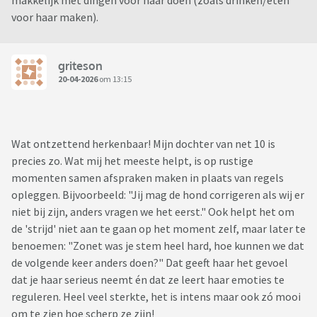
makkelijk met dingen voor haar doen (zoals drinken/eten
voor haar maken).
griteson
20-04-2026
om 13:15
Wat ontzettend herkenbaar! Mijn dochter van net 10 is
precies zo. Wat mij het meeste helpt, is op rustige
momenten samen afspraken maken in plaats van regels
opleggen. Bijvoorbeeld: "Jij mag de hond corrigeren als wij er
niet bij zijn, anders vragen we het eerst." Ook helpt het om
de 'strijd' niet aan te gaan op het moment zelf, maar later te
benoemen: "Zonet was je stem heel hard, hoe kunnen we dat
de volgende keer anders doen?" Dat geeft haar het gevoel
dat je haar serieus neemt én dat ze leert haar emoties te
reguleren. Heel veel sterkte, het is intens maar ook zó mooi
om te zien hoe scherp ze zijn!