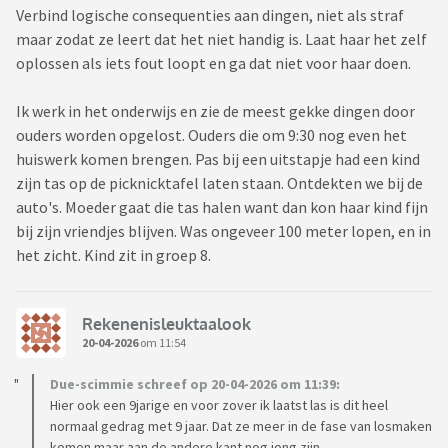
Verbind logische consequenties aan dingen, niet als straf
maar zodat ze leert dat het niet handig is. Laat haar het zelf
oplossen als iets fout loopt en ga dat niet voor haar doen.
Ik werk in het onderwijs en zie de meest gekke dingen door
ouders worden opgelost. Ouders die om 9:30 nog even het
huiswerk komen brengen. Pas bij een uitstapje had een kind
zijn tas op de picknicktafel laten staan. Ontdekten we bij de
auto's. Moeder gaat die tas halen want dan kon haar kind fijn
bij zijn vriendjes blijven. Was ongeveer 100 meter lopen, en in
het zicht. Kind zit in groep 8.
Rekenenisleuktaalook
20-04-2026
om 11:54
Due-scimmie schreef op 20-04-2026 om 11:39:
Hier ook een 9jarige en voor zover ik laatst las is dit heel
normaal gedrag met 9 jaar. Dat ze meer in de fase van losmaken
komen maar aan de andere kant nog jong zijn.