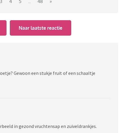
3
4
5
..
48
»
Naar laatste reactie
oetje? Gewoon een stukje fruit of een schaaltje
orbeeld in gezond vruchtensap en zuiveldrankjes.