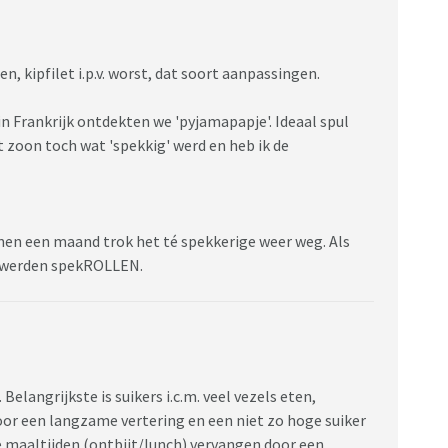
, kipfilet i.p.v. worst, dat soort aanpassingen.
n Frankrijk ontdekten we 'pyjamapapje'. Ideaal spul
 zoon toch wat 'spekkig' werd en heb ik de
nnen een maand trok het té spekkerige weer weg. Als
t werden spekROLLEN.
 Belangrijkste is suikers i.c.m. veel vezels eten,
oor een langzame vertering en een niet zo hoge suiker
de maaltijden (ontbijt/lunch) vervangen door een