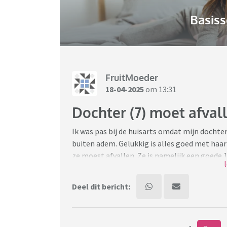
Basiss
FruitMoeder
18-04-2025
om 13:31
Dochter (7) moet afval
Ik was pas bij de huisarts omdat mijn dochte
buiten adem. Gelukkig is alles goed met haar
ze moest afvallen. Ze is namelijk een goede 15
die alleen tegen mij verteld en niet tegen mi
misshien een beetje mollig, maar je ziet niet
Deel dit bericht:
wil een afspraak maken met de dietiste, maar
aangepraat krijgt.