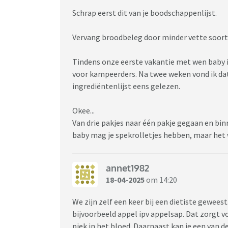
Schrap eerst dit van je boodschappenlijst.
Vervang broodbeleg door minder vette soorten
Tindens onze eerste vakantie met wen baby i
voor kampeerders. Na twee weken vond ik dat
ingrediëntenlijst eens gelezen.
Okee...
Van drie pakjes naar één pakje gegaan en bi
baby mag je spekrolletjes hebben, maar he
annet1982
18-04-2025
om 14:20
We zijn zelf een keer bij een dietiste geweest.
bijvoorbeeld appel ipv appelsap. Dat zorgt v
piek in het bloed. Daarnaast kan je een van 