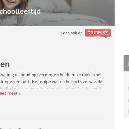
choolleeftijd
Lees ook op
len
r weinig uithoudingsvermogen heeft en ze raakt snel
 longen en hart. Het enige wat de huisarts zei was dat
 kilo te zwaar voor haar lengte en leeftijd. Dit heeft
jn dochter. Ik schrok hier best van. Want mijn dochter is
 dat ze overgewicht heeft. Maar hoe pak ik dit aan? Ik
 ik wil ook niet dat mijn dochter een eetstoornis