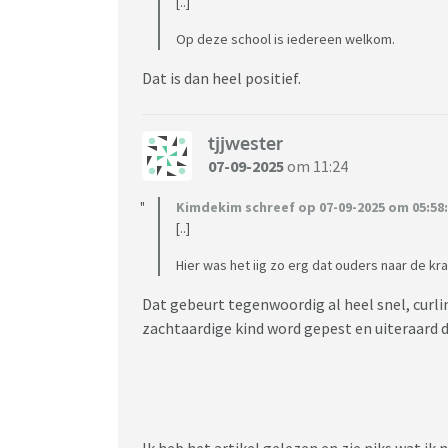
[..]
Op deze school is iedereen welkom.
Dat is dan heel positief.
tjjwester
07-09-2025
om 11:24
Kimdekim schreef op 07-09-2025 om 05:58:
[..]
Hier was het iig zo erg dat ouders naar de kra
Dat gebeurt tegenwoordig al heel snel, cur
zachtaardige kind word gepest en uiteraard do
Ik heb het artikel gelezen en zie niks wat ik 