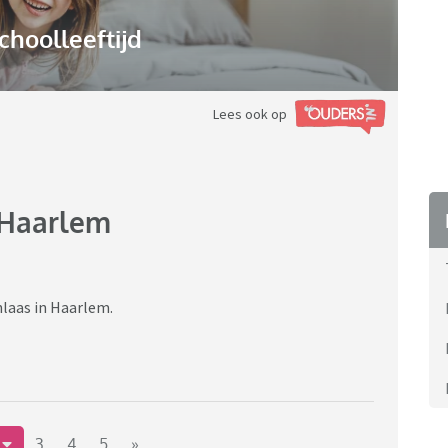
choolleeftijd
Lees ook op
 Haarlem
hlaas in Haarlem.
2
3
4
5
»