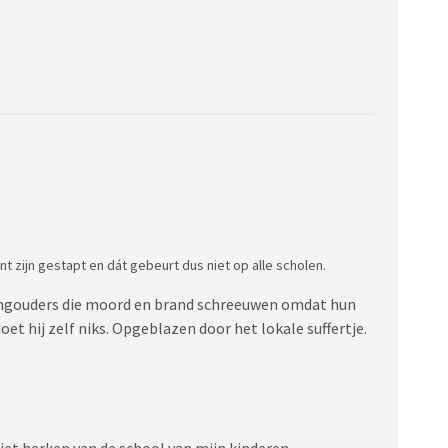
nt zijn gestapt en dát gebeurt dus niet op alle scholen.
lingouders die moord en brand schreeuwen omdat hun
et hij zelf niks. Opgeblazen door het lokale suffertje.
niet herken van de school van mijn kinderen.