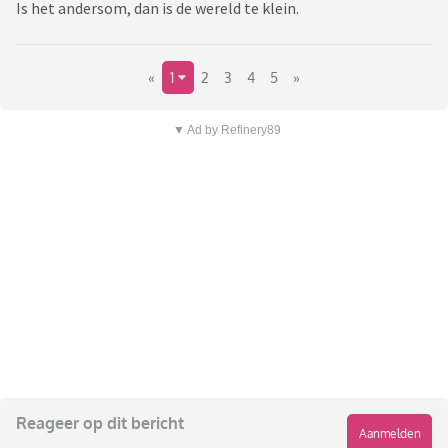
Is het andersom, dan is de wereld te klein.
«
1
2
3
4
5
»
▼ Ad by Refinery89
Reageer op dit bericht
Aanmelden