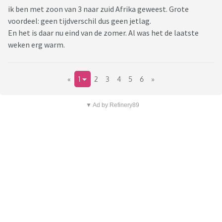
ik ben met zoon van 3 naar zuid Afrika geweest. Grote
voordeel: geen tijdverschil dus geen jetlag.
En het is daar nu eind van de zomer. Al was het de laatste
weken erg warm.
«
1
2
3
4
5
6
»
▼ Ad by Refinery89