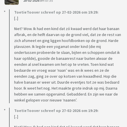
28-02-2026
om 07:35
ToetieToover schreef op 27-02-2026 om 19:29:
[..]
Niet? Wow. Ik had een kind dat zó kwaad werd dat haar banaan
afbrak, en de helft daarvan op de grond viel, dat ze de rest van
zich afsmeet en ging liggen hoofdbonken op de grond. Harde
plavuizen. Ik legde een yogamat onder kind (die mij
ondertussen probeerde te slaan, bijten en schoppen omdat ik
haar optilde), gooide de banaanrest naar buiten alwaar de
eenden al snel kwamen om het op te vreten. Toen kind wat
bedaarde en vroeg waar ‘naan’ was en ik wees en ze de
eenden zag, ging ze over op kotsen van kwaadheid. Hop die
halve banaan er weer uit. Duurde eventjes tot ze was bedaard
hoor. Ik weet het nog. Het maakte grote indruk op mij. Daarna
hebben we samen opgeruimd. Gebadderd. En zijn we naar de
winkel gelopen voor nieuwe ‘naanen’.
ToetieToover schreef op 27-02-2026 om 19:29:
[..]