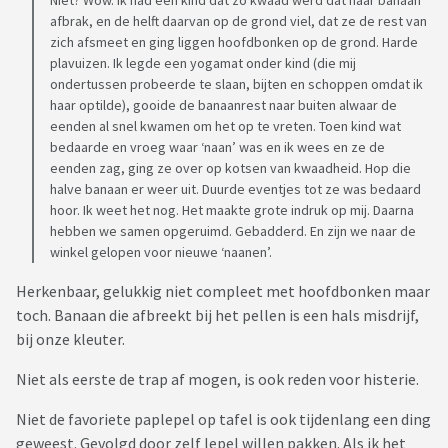
Niet? Wow. Ik had een kind dat zó kwaad werd dat haar banaan
afbrak, en de helft daarvan op de grond viel, dat ze de rest van
zich afsmeet en ging liggen hoofdbonken op de grond. Harde
plavuizen. Ik legde een yogamat onder kind (die mij
ondertussen probeerde te slaan, bijten en schoppen omdat ik
haar optilde), gooide de banaanrest naar buiten alwaar de
eenden al snel kwamen om het op te vreten. Toen kind wat
bedaarde en vroeg waar ‘naan’ was en ik wees en ze de
eenden zag, ging ze over op kotsen van kwaadheid. Hop die
halve banaan er weer uit. Duurde eventjes tot ze was bedaard
hoor. Ik weet het nog. Het maakte grote indruk op mij. Daarna
hebben we samen opgeruimd. Gebadderd. En zijn we naar de
winkel gelopen voor nieuwe ‘naanen’.
Herkenbaar, gelukkig niet compleet met hoofdbonken maar
toch. Banaan die afbreekt bij het pellen is een hals misdrijf,
bij onze kleuter.
Niet als eerste de trap af mogen, is ook reden voor histerie.
Niet de favoriete paplepel op tafel is ook tijdenlang een ding
geweest. Gevolgd door zelf lepel willen pakken. Als ik het