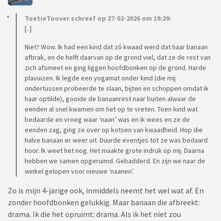
ToetieToover schreef op 27-02-2026 om 19:29:
[..]
Niet? Wow. Ik had een kind dat zó kwaad werd dat haar banaan
afbrak, en de helft daarvan op de grond viel, dat ze de rest van
zich afsmeet en ging liggen hoofdbonken op de grond. Harde
plavuizen. Ik legde een yogamat onder kind (die mij
ondertussen probeerde te slaan, bijten en schoppen omdat ik
haar optilde), gooide de banaanrest naar buiten alwaar de
eenden al snel kwamen om het op te vreten. Toen kind wat
bedaarde en vroeg waar ‘naan’ was en ik wees en ze de
eenden zag, ging ze over op kotsen van kwaadheid. Hop die
halve banaan er weer uit. Duurde eventjes tot ze was bedaard
hoor. Ik weet het nog. Het maakte grote indruk op mij. Daarna
hebben we samen opgeruimd. Gebadderd. En zijn we naar de
winkel gelopen voor nieuwe ‘naanen’.
Zo is mijn 4-jarige ook, inmiddels neemt het wel wat af. En
zonder hoofdbonken gelukkig. Maar banaan die afbreekt:
drama. Ik die het opruimt: drama. Als ik het niet zou