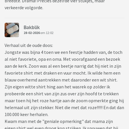
breedte. Drama! Precies dezelfde vier stukjes, maar
verkeerde volgorde.
Bakblik
28-02-2026
om 12:02
Verhaal uit de oude doos:
Jongste was bijna 4 toen we een feestje hadden van, de toch
al niet favoriete, opa en oma. Met voorafgaand een bezoek
aan de kerk. Zoon was al een beetje narrig dat hij niet in zijn
favoriete shirt met draken en vuur mocht. Ik wilde hem een
blauw overhemd aantrekken met daaronder een wit shirt.
Zijn eigen witte shirt hing aan het wasrek op zolder ik
probeerde een shirt van zijn zus over zijn hoofd te trekken
maar toen hij het roze hartje aan de zoom opmerkte ging hij
helemaal uit zijn stekker. Niet die met dat roze!!!!! En dat dan
100.000 keer herhalen.
Kwam man met de "geniale opmerking" dat mama zijn
eigen shirt wel even droog kon strijken. Ik snouwen dat hij