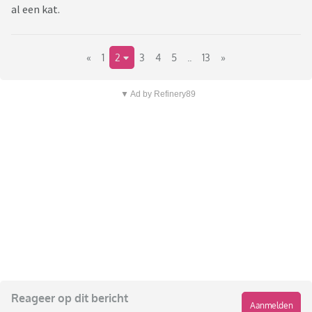
al een kat.
«
1
2
3
4
5
..
13
»
▼ Ad by Refinery89
Reageer op dit bericht
Aanmelden