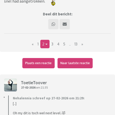
snel had aangetrokken.
Deel dit bericht:
«
1
2
3
4
5
..
13
»
Plaats een reactie
Naar laatste reactie
ToetieToover
27-02-2026
om 21:35
Nehalennia schreef op 27-02-2026 om 21:29:
[..]
Oh my dit is toch wel next level..🤣