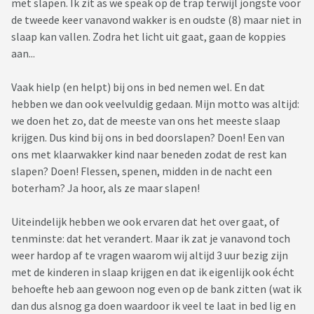
met slapen. Ik zit as we speak op de trap terwijl jongste voor
de tweede keer vanavond wakker is en oudste (8) maar niet in
slaap kan vallen. Zodra het licht uit gaat, gaan de koppies
aan...
Vaak hielp (en helpt) bij ons in bed nemen wel. En dat
hebben we dan ook veelvuldig gedaan. Mijn motto was altijd:
we doen het zo, dat de meeste van ons het meeste slaap
krijgen. Dus kind bij ons in bed doorslapen? Doen! Een van
ons met klaarwakker kind naar beneden zodat de rest kan
slapen? Doen! Flessen, spenen, midden in de nacht een
boterham? Ja hoor, als ze maar slapen!
Uiteindelijk hebben we ook ervaren dat het over gaat, of
tenminste: dat het verandert. Maar ik zat je vanavond toch
weer hardop af te vragen waarom wij altijd 3 uur bezig zijn
met de kinderen in slaap krijgen en dat ik eigenlijk ook écht
behoefte heb aan gewoon nog even op de bank zitten (wat ik
dan dus alsnog ga doen waardoor ik veel te laat in bed lig en