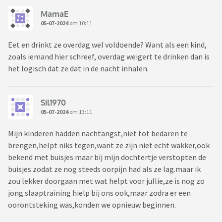
MamaE
05-07-2024
om 10:11
Eet en drinkt ze overdag wel voldoende? Want als een kind,
zoals iemand hier schreef, overdag weigert te drinken dan is
het logisch dat ze dat in de nacht inhalen.
Sil1970
05-07-2024
om 13:11
Mijn kinderen hadden nachtangst,niet tot bedaren te
brengen,helpt niks tegen,want ze zijn niet echt wakker,ook
bekend met buisjes maar bij mijn dochtertje verstopten de
buisjes zodat ze nog steeds oorpijn had als ze lag.maar ik
zou lekker doorgaan met wat helpt voor jullie,ze is nog zo
jong.slaaptraining hielp bij ons ook,maar zodra er een
oorontsteking was,konden we opnieuw beginnen.