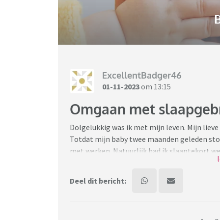
B
ExcellentBadger46
01-11-2023
om 13:15
Omgaan met slaapgeb
Dolgelukkig was ik met mijn leven. Mijn liev
Totdat mijn baby twee maanden geleden stop
met werken. Natuurlijk had ik slaaptekort w
ieder uur van de nacht met een huilende baby
overdag wordt er nooit meer langer dan 20 m
Deel dit bericht:
We zijn zo moe dat ons hele leven ontregeld 
intensieve baan (onderwijs, pittige doelgroep
alles, geniet nergens meer van, voel me em