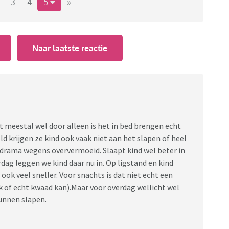
n het vaak een beetje weg. 'Tja pittig he die babytijd.'
3
4
5
»
aar ik voel me zo overvraagd. Ik snap niet hoe anderen
eren.
Naar laatste reactie
eder, als stel, als werknemer en als mens? Slaaptips heb
wonnen en alles gelezen wat er te lezen valt.
gaat me echt om hoe we dit kunnen volhouden.
apt meestal wel door alleen is het in bed brengen echt
 krijgen ze kind ook vaak niet aan het slapen of heel
r drama wegens oververmoeid. Slaapt kind wel beter in
ag leggen we kind daar nu in. Op ligstand en kind
ook veel sneller. Voor snachts is dat niet echt een
jk of echt kwaad kan).Maar voor overdag wellicht wel
kunnen slapen.