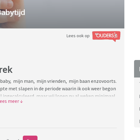
abytijd
Lees ook op
rek
e baby, mijn man, mijn vrienden, mijn baan enzovoorts.
te met slapen in de periode waarin ik ook weer begon
el ingecalculeerd, maar wij lopen nu al weken minimaal
 op de arm door het huis. Niet weg te leggen en ook
in zelfstandig geslapen.
begint te raken. Ik heb een verantwoordelijke en
) en ik zou het liefst vandaag nog stoppen. Ik vergeet
otioneel en kan me niet concentreren. Mijn man idem