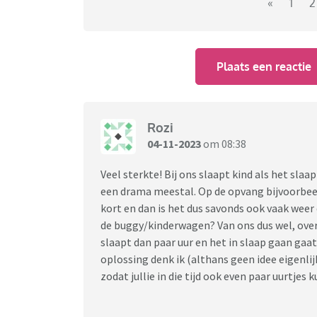
dito. Als ik dit ter sprake breng wuiven mense
«
1
2
Alsof het normaal is en iedereen dit heeft, m
zo blijkbaar gewoon kunnen blijven function
Plaats een reactie
Wie heeft tips? Hoe blijf je overeind? Als mo
ik niet nodig, we hebben al breed advies inge
Kinderarts is betrokken en dergelijke. Het 
Rozi
04-11-2023
om 08:38
Veel sterkte! Bij ons slaapt kind als het sla
een drama meestal. Op de opvang bijvoorbeeld
kort en dan is het dus savonds ook vaak wee
de buggy/kinderwagen? Van ons dus wel, overd
slaapt dan paar uur en het in slaap gaan gaat 
oplossing denk ik (althans geen idee eigenli
zodat jullie in die tijd ook even paar uurtjes 