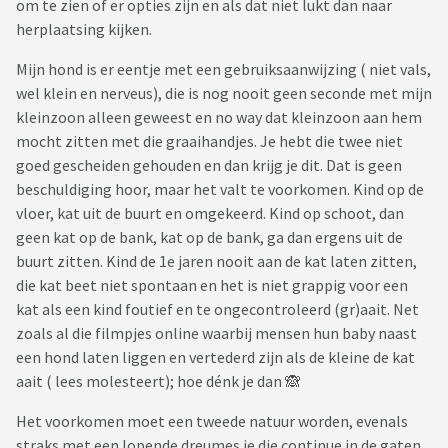
om te zien of er opties zijn en als dat niet lukt dan naar
herplaatsing kijken.
Mijn hond is er eentje met een gebruiksaanwijzing ( niet vals,
wel klein en nerveus), die is nog nooit geen seconde met mijn
kleinzoon alleen geweest en no way dat kleinzoon aan hem
mocht zitten met die graaihandjes. Je hebt die twee niet
goed gescheiden gehouden en dan krijg je dit. Dat is geen
beschuldiging hoor, maar het valt te voorkomen. Kind op de
vloer, kat uit de buurt en omgekeerd. Kind op schoot, dan
geen kat op de bank, kat op de bank, ga dan ergens uit de
buurt zitten. Kind de 1e jaren nooit aan de kat laten zitten,
die kat beet niet spontaan en het is niet grappig voor een
kat als een kind foutief en te ongecontroleerd (gr)aait. Net
zoals al die filmpjes online waarbij mensen hun baby naast
een hond laten liggen en vertederd zijn als de kleine de kat
aait ( lees molesteert); hoe dénk je dan 🙈
Het voorkomen moet een tweede natuur worden, evenals
straks met een lopende dreumes je die continue in de gaten