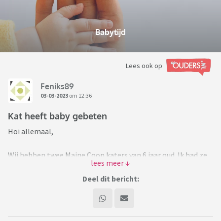
Babytijd
Lees ook op
Feniks89
03-03-2023
om 12:36
Kat heeft baby gebeten
Hoi allemaal,
Wij hebben twee Maine Coon katers van 6 jaar oud. Ik had ze
eerst zelf voordat mijn vriend/man bij mij kwam wonen en
één van de twee katers (Spencer, van 11kg) had daar in het
Deel dit bericht:
begin heel veel moeite mee. Hij krapte en beet mijn man en
was heel erg jaloers. Inmiddels zijn het de beste vrienden en
verruilt hij mijn schoot het liefste voor die van mijn man.