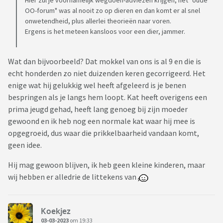
Hier zul je voornamelijk wegdoen-adviezen krijgen, het "oude
OO-forum" was al nooit zo op dieren en dan komt er al snel
onwetendheid, plus allerlei theorieën naar voren.
Ergens is het meteen kansloos voor een dier, jammer.
Wat dan bijvoorbeeld? Dat mokkel van ons is al 9 en die is
echt honderden zo niet duizenden keren gecorrigeerd. Het
enige wat hij gelukkig wel heeft afgeleerd is je benen
bespringen als je langs hem loopt. Kat heeft overigens een
prima jeugd gehad, heeft lang genoeg bij zijn moeder
gewoond en ik heb nog een normale kat waar hij mee is
opgegroeid, dus waar die prikkelbaarheid vandaan komt,
geen idee.
Hij mag gewoon blijven, ik heb geen kleine kinderen, maar
wij hebben er alledrie de littekens van
Koekjez
03-03-2023
om 19:33