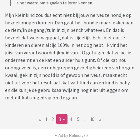
is het waard om signalen te leren kennen.
Mijn kleinkind zou dus echt niet bij jouw nerveuze hondje op
bezoek mogen komen. Dan gaat het hondje maar lekker aan
de riem/in de gang/tuin in zijn bench whatever. En dat is
bezoek dat weer weggaat, dat is tijdelijk. Echt niet dat je
kinderen en dieren altijd 100% in het oog hebt. Ik vind het
juist van verantwoordelijkheid van TO getuigen dat ze actie
onderneemt en de kat een ander huis gunt. Of die kat nou
onopgevoed is, een onbegrepen gevoeligheid/een verborgen
kwaal, gek in zijn hoofd is of gewoon nerveus, maakt echt
niet uit voor het resultaat: kat valt kind aan en kind is baby
en die kun je de gebruiksaanwijzing nog niet uitleggen om
met dit kattengedrag om te gaan.
«
1
2
3
4
5
..
10
»
▼ Ad by Refinery89