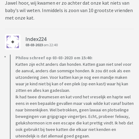
Jawel hoor, wij kwamen er zo achter dat onze kat niets van
baby's wil weten. Inmiddels is zoon van 10 grootste vrienden
met onze kat.
Index224
03-03-2023
om 22:40
Philou schreef op 03-03-2023 om 15:40:
Katten zijn echt anders dan honden. Katten gaan niet snel voor
de aanval, anders dan sommige honden. Ik zou dit ook als een
uitzondering zien. Voor katten kan je nog een mandje maken
waar je kind niet bij kan of een plek (op een kast) waar hij kan
zitten en alles kan gadeslaan.
Ik had twee dreumesen en kat vond het vreselijk en hapte wel
eens in een bepaalde gevallen maar vaak wilde kat vanaf buiten
naar binnenkijken. Wel betrokken, geen lawaai en plotselinge
bewegingen van grijpgrage vingertjes. Echt, probeer feliway,
gelukshormoon icm een escape die kat prettig vindt. Ik heb dat
ook gebruikt bij twee katten die elkaar niet kenden en
uiteindelijk is dat allemaal goed gegaan.