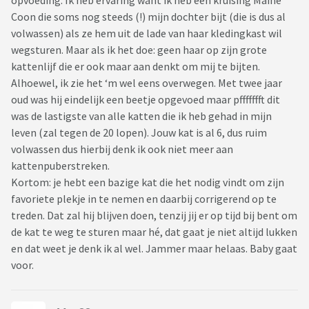
opvoeding. Ik heb ervaring want ik heb een kruising Maine
Coon die soms nog steeds (!) mijn dochter bijt (die is dus al
volwassen) als ze hem uit de lade van haar kledingkast wil
wegsturen. Maar als ik het doe: geen haar op zijn grote
kattenlijf die er ook maar aan denkt om mij te bijten.
Alhoewel, ik zie het ‘m wel eens overwegen. Met twee jaar
oud was hij eindelijk een beetje opgevoed maar pffffffft dit
was de lastigste van alle katten die ik heb gehad in mijn
leven (zal tegen de 20 lopen). Jouw kat is al 6, dus ruim
volwassen dus hierbij denk ik ook niet meer aan
kattenpuberstreken.
Kortom: je hebt een bazige kat die het nodig vindt om zijn
favoriete plekje in te nemen en daarbij corrigerend op te
treden. Dat zal hij blijven doen, tenzij jij er op tijd bij bent om
de kat te weg te sturen maar hé, dat gaat je niet altijd lukken
en dat weet je denk ik al wel. Jammer maar helaas. Baby gaat
voor.