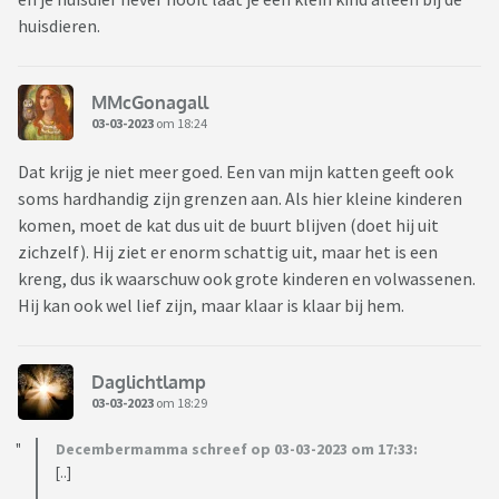
ongeluk! Vorige week liep Spencer langs en wilde mijn
huisdieren.
zoontje Spencer vastpakken in zijn haren, ik kon hem
gelukkig nog net tegenhouden maar ook toen hapte
Spencer naar hem.
MMcGonagall
03-03-2023
om 18:24
kunnen jullie mij aub helpen met wat ik nu moet doen? Ik
Dat krijg je niet meer goed. Een van mijn katten geeft ook
hou heel veel van Spencer, maar ik hou nog meer van mijn
soms hardhandig zijn grenzen aan. Als hier kleine kinderen
zoontje en ik wil dat ze beide veilig zijn. Als mijn zoontje
komen, moet de kat dus uit de buurt blijven (doet hij uit
straks kan kruipen en de kat loopt langs weet ik niet of ik
zichzelf). Hij ziet er enorm schattig uit, maar het is een
altijd snel genoeg ben om te voorkomen dat hij Spencer
kreng, dus ik waarschuw ook grote kinderen en volwassenen.
aanraakt….en die gedachte beangstigt mij.
Hij kan ook wel lief zijn, maar klaar is klaar bij hem.
Daglichtlamp
03-03-2023
om 18:29
Decembermamma schreef op 03-03-2023 om 17:33:
[..]