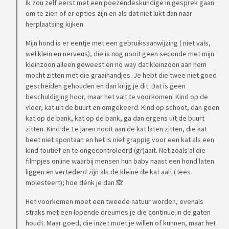
Ik zou zelf eerst met een poezendeskundige in gesprek gaan
om te zien of er opties zijn en als dat niet lukt dan naar
herplaatsing kijken.
Mijn hond is er eentje met een gebruiksaanwijzing ( niet vals,
wel klein en nerveus), die is nog nooit geen seconde met mijn
kleinzoon alleen geweest en no way dat kleinzoon aan hem
mocht zitten met die graaihandjes. Je hebt die twee niet goed
gescheiden gehouden en dan krijg je dit. Dat is geen
beschuldiging hoor, maar het valt te voorkomen. Kind op de
vloer, kat uit de buurt en omgekeerd. Kind op schoot, dan geen
kat op de bank, kat op de bank, ga dan ergens uit de buurt
zitten. Kind de 1e jaren nooit aan de kat laten zitten, die kat
beet niet spontaan en het is niet grappig voor een kat als een
kind foutief en te ongecontroleerd (gr)aait. Net zoals al die
filmpjes online waarbij mensen hun baby naast een hond laten
liggen en vertederd zijn als de kleine de kat aait ( lees
molesteert); hoe dénk je dan 🙈
Het voorkomen moet een tweede natuur worden, evenals
straks met een lopende dreumes je die continue in de gaten
houdt. Maar goed, die inzet moet je willen of kunnen, maar het