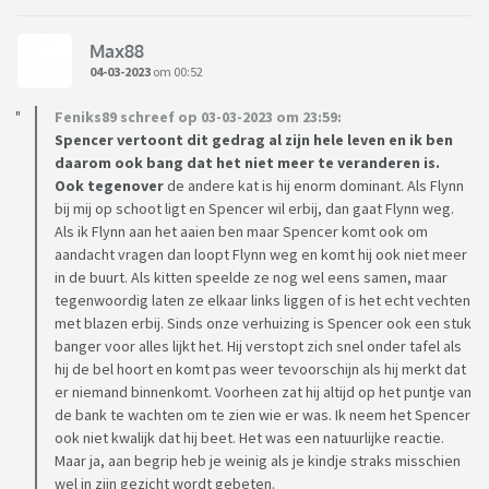
Max88
04-03-2023
om 00:52
Feniks89 schreef op 03-03-2023 om
23:59:
Spencer vertoont dit gedrag al zijn hele leven en ik ben
daarom ook bang dat het niet meer te veranderen is.
Ook tegenover
de andere kat is hij enorm dominant. Als Flynn
bij mij op schoot ligt en Spencer wil erbij, dan gaat Flynn weg.
Als ik Flynn aan het aaien ben maar Spencer komt ook om
aandacht vragen dan loopt Flynn weg en komt hij ook niet meer
in de buurt. Als kitten speelde ze nog wel eens samen, maar
tegenwoordig laten ze elkaar links liggen of is het echt vechten
met blazen erbij. Sinds onze verhuizing is Spencer ook een stuk
banger voor alles lijkt het. Hij verstopt zich snel onder tafel als
hij de bel hoort en komt pas weer tevoorschijn als hij merkt dat
er niemand binnenkomt. Voorheen zat hij altijd op het puntje van
de bank te wachten om te zien wie er was. Ik neem het Spencer
ook niet kwalijk dat hij beet. Het was een natuurlijke reactie.
Maar ja, aan begrip heb je weinig als je kindje straks misschien
wel in zijn gezicht wordt gebeten.