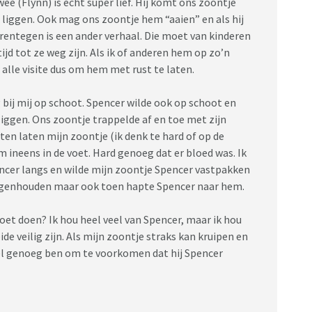
ee (Flynn) is echt super lief. Hij komt ons zoontje
m liggen. Ook mag ons zoontje hem “aaien” en als hij
rentegen is een ander verhaal. Die moet van kinderen
ijd tot ze weg zijn. Als ik of anderen hem op zo’n
 alle visite dus om hem met rust te laten.
 bij mij op schoot. Spencer wilde ook op schoot en
iggen. Ons zoontje trappelde af en toe met zijn
en laten mijn zoontje (ik denk te hard of op de
 ineens in de voet. Hard genoeg dat er bloed was. Ik
ncer langs en wilde mijn zoontje Spencer vastpakken
 tegenhouden maar ook toen hapte Spencer naar hem.
oet doen? Ik hou heel veel van Spencer, maar ik hou
de veilig zijn. Als mijn zoontje straks kan kruipen en
 snel genoeg ben om te voorkomen dat hij Spencer