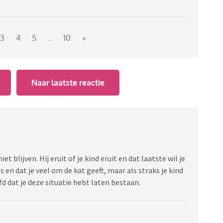
3
4
5
..
10
»
Naar laatste reactie
et blijven. Hij eruit of je kind eruit en dat laatste wil je
s en dat je veel om de kat geeft, maar als straks je kind
fd dat je deze situatie hebt laten bestaan.