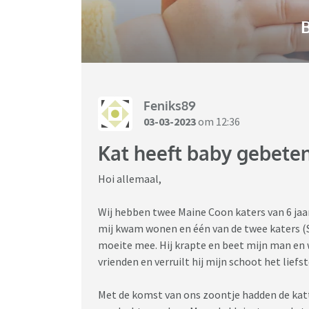
B
Feniks89
03-03-2023
om 12:36
Kat heeft baby gebete
Hoi allemaal,
Wij hebben twee Maine Coon katers van 6 jaar 
mij kwam wonen en één van de twee katers (Sp
moeite mee. Hij krapte en beet mijn man en w
vrienden en verruilt hij mijn schoot het liefs
Met de komst van ons zoontje hadden de katt