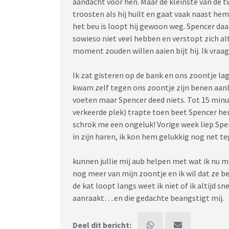
aandacht voor hen. Maar de kleinste van de tw
troosten als hij huilt en gaat vaak naast he
het beu is loopt hij gewoon weg. Spencer daa
sowieso niet veel hebben en verstopt zich alt
moment zouden willen aaien bijt hij. Ik vraag
Ik zat gisteren op de bank en ons zoontje lag
kwam zelf tegen ons zoontje zijn benen aanl
voeten maar Spencer deed niets. Tot 15 minut
verkeerde plek) trapte toen beet Spencer hem
schrok me een ongeluk! Vorige week liep Spe
in zijn haren, ik kon hem gelukkig nog net
kunnen jullie mij aub helpen met wat ik nu m
nog meer van mijn zoontje en ik wil dat ze bei
de kat loopt langs weet ik niet of ik altijd
aanraakt….en die gedachte beangstigt mij.
Deel dit bericht: