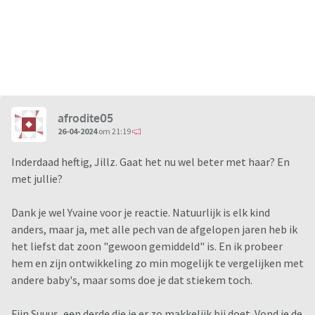
afrodite05
26-04-2024
om 21:19
Inderdaad heftig, Jillz. Gaat het nu wel beter met haar? En
met jullie?
Dank je wel Yvaine voor je reactie. Natuurlijk is elk kind
anders, maar ja, met alle pech van de afgelopen jaren heb ik
het liefst dat zoon "gewoon gemiddeld" is. En ik probeer
hem en zijn ontwikkeling zo min mogelijk te vergelijken met
andere baby's, maar soms doe je dat stiekem toch.
Fijn Suuus, een derde die je er zo makkelijk bij doet. Vond je de