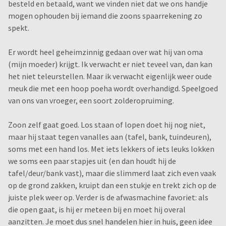
besteld en betaald, want we vinden niet dat we ons handje
mogen ophouden bij iemand die zoons spaarrekening zo
spekt.
Er wordt heel geheimzinnig gedaan over wat hij van oma
(mijn moeder) krijgt. Ik verwacht er niet teveel van, dan kan
het niet teleurstellen. Maar ik verwacht eigenlijk weer oude
meuk die met een hoop poeha wordt overhandigd. Speelgoed
van ons van vroeger, een soort zolderopruiming.
Zoon zelf gaat goed. Los staan of lopen doet hij nog niet,
maar hij staat tegen vanalles aan (tafel, bank, tuindeuren),
soms met een hand los. Met iets lekkers of iets leuks lokken
we soms een paar stapjes uit (en dan houdt hij de
tafel/deur/bank vast), maar die slimmerd laat zich even vaak
op de grond zakken, kruipt dan een stukje en trekt zich op de
juiste plek weer op. Verder is de afwasmachine favoriet: als
die open gaat, is hij er meteen bij en moet hij overal
aanzitten. Je moet dus snel handelen hier in huis, geen idee