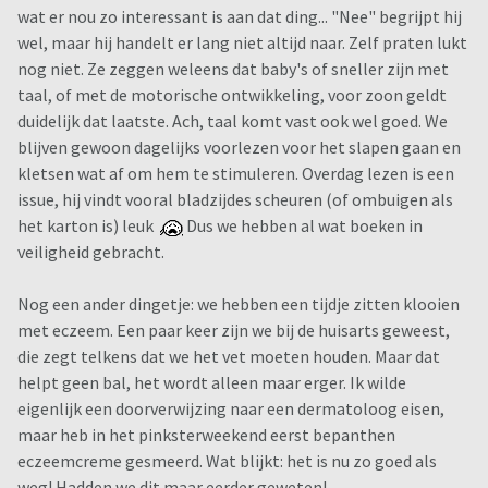
wat er nou zo interessant is aan dat ding... "Nee" begrijpt hij
wel, maar hij handelt er lang niet altijd naar. Zelf praten lukt
nog niet. Ze zeggen weleens dat baby's of sneller zijn met
taal, of met de motorische ontwikkeling, voor zoon geldt
duidelijk dat laatste. Ach, taal komt vast ook wel goed. We
blijven gewoon dagelijks voorlezen voor het slapen gaan en
kletsen wat af om hem te stimuleren. Overdag lezen is een
issue, hij vindt vooral bladzijdes scheuren (of ombuigen als
het karton is) leuk
Dus we hebben al wat boeken in
veiligheid gebracht.
Nog een ander dingetje: we hebben een tijdje zitten klooien
met eczeem. Een paar keer zijn we bij de huisarts geweest,
die zegt telkens dat we het vet moeten houden. Maar dat
helpt geen bal, het wordt alleen maar erger. Ik wilde
eigenlijk een doorverwijzing naar een dermatoloog eisen,
maar heb in het pinksterweekend eerst bepanthen
eczeemcreme gesmeerd. Wat blijkt: het is nu zo goed als
weg! Hadden we dit maar eerder geweten!