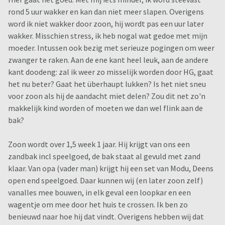
rond 5 uur wakker en kan dan niet meer slapen. Overigens
word ik niet wakker door zoon, hij wordt pas een uur later
wakker. Misschien stress, ik heb nogal wat gedoe met mijn
moeder. Intussen ook bezig met serieuze pogingen om weer
zwanger te raken. Aan de ene kant heel leuk, aan de andere
kant doodeng: zal ik weer zo misselijk worden door HG, gaat
het nu beter? Gaat het überhaupt lukken? Is het niet sneu
voor zoon als hij de aandacht miet delen? Zou dit net zo'n
makkelijk kind worden of moeten we dan wel flink aan de
bak?
Zoon wordt over 1,5 week 1 jaar. Hij krijgt van ons een
zandbak incl speelgoed, de bak staat al gevuld met zand
klaar. Van opa (vader man) krijgt hij een set van Modu, Deens
open end speelgoed. Daar kunnen wij (en later zoon zelf)
vanalles mee bouwen, in elk geval een loopkar en een
wagentje om mee door het huis te crossen. Ik ben zo
benieuwd naar hoe hij dat vindt. Overigens hebben wij dat