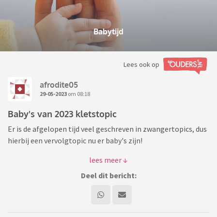
Babytijd
Lees ook op
afrodite05
29-05-2023
om 08:18
Baby's van 2023 kletstopic
Er is de afgelopen tijd veel geschreven in zwangertopics, dus
hierbij een vervolgtopic nu er baby's zijn!
Wees welkom (ook als je niet in die andere topics schreef) en
schrijf hier gezellig mee, over mooie/grappige momenten,
Deel dit bericht:
even lekker van je af klagen, stel je hulpvragen, deel
ervaringen etc. etc. Over de baby's en alles wat erbij komt
kijken: kraamvisite, bemoeienissen van (schoon)familie en