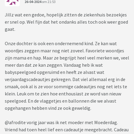
26-04-2024
om 21:53
Jillz wat een gedoe, hopelijk zitten de ziekenhuis bezoekjes
er snel op. Wel fijn dat het ondanks alles toch ook weer goed
gaat.
Onze dochter is ook een ondernemend kind. Ze kan wat
woordjes zeggen maar nog niet zoveel. Favoriete woordjes
zijn mama en hap. Maar ze begrijpt heel veel merken we, veel
meer dan dat ze kan zeggen. Vandaag heb ik wat
babyspeelgoed opgeruimd en heeft ze alvast wat
verjaardagscadeautjes gekregen. Dat viel allemaal erg in de
smaak, ook al is ze voor sommige cadeautjes nog net iets te
klein. Leuk om te zien hoe enthousiast ze word van nieuw
speelgoed. En de vlaggetjes en ballonnen die we alvast
opgehangen hebben vind ze ook geweldig.
@afrodite vorig jaar was ik net moeder met Moederdag.
Vriend had toen heel lief een cadeautje meegebracht. Cadeau