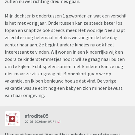
zullen nu wel richting dreumes gaan.
Mijn dochter is ondertussen 1 geworden en wat een verschil
is het met vorig jaar. Ondertussen kan ze steeds beter los
lopen en snapt ze ook steeds meer. Het woordje Nee snapt
ze echter nog helemaal niet dus we vangen de hele dag
achter haar aan. Ze begint andere kindjes nu ook heel
interessant te vinden. Wij wonen in een kinderrijke wijk en
zodra ze kinderstemmetjes hoort wil ze graag naar buiten
om te kijken. Echt spelen samen met kinderen kan ze nog
niet maar ze zit er graag bij. Binnenkort gaan we op
vakantie, en ik ben benieuwd hoe ze dat vind. De vorige
vakantie was ze echt nog een baby en zich minder bewust
van haar omgeving.
afrodite05
22-05-2024
om 05:51
Hier gaat het goed. Met mij iets minder, ik word steevast