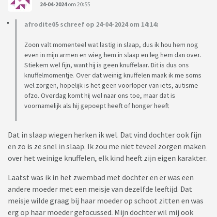
24-04-2024
om 20:55
afrodite05 schreef op 24-04-2024 om 14:14:
Zoon valt momenteel wat lastig in slaap, dus ik hou hem nog
even in mijn armen en wieg hem in slaap en leg hem dan over.
Stiekem wel fijn, want hij is geen knuffelaar. Dit is dus ons
knuffelmomentje. Over dat weinig knuffelen maak ik me soms
wel zorgen, hopelijk is het geen voorloper van iets, autisme
ofzo. Overdag komt hij wel naar ons toe, maar dat is
voornamelijk als hij gepoept heeft of honger heeft
Dat in slaap wiegen herken ik wel. Dat vind dochter ook fijn
en zo is ze snel in slaap. Ik zou me niet teveel zorgen maken
over het weinige knuffelen, elk kind heeft zijn eigen karakter.
Laatst was ik in het zwembad met dochter en er was een
andere moeder met een meisje van dezelfde leeftijd. Dat
meisje wilde graag bij haar moeder op schoot zitten en was
erg op haar moeder gefocussed. Mijn dochter wil mij ook