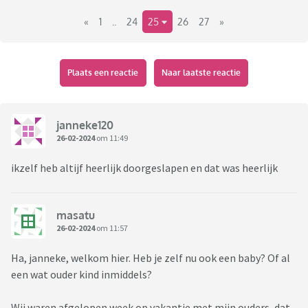
anderen, opvang, eerste ontwikkelingen, spuitluiers,
«
1
..
24
25
26
27
»
vermoeidheid, opvoedkwesties, wat dan ook.
Plaats een reactie
Naar laatste reactie
janneke120
26-02-2024
om 11:49
ikzelf heb altijf heerlijk doorgeslapen en dat was heerlijk
masatu
26-02-2024
om 11:57
Ha, janneke, welkom hier. Heb je zelf nu ook een baby? Of al
een wat ouder kind inmiddels?
Wij waren afgelopen week op vakantie met mijn ouders, dat