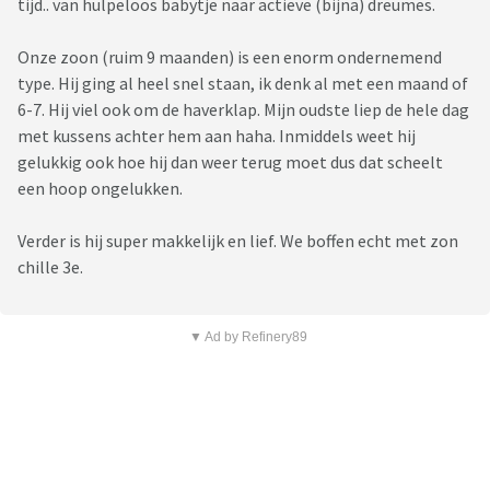
tijd.. van hulpeloos babytje naar actieve (bijna) dreumes.
Onze zoon (ruim 9 maanden) is een enorm ondernemend
type. Hij ging al heel snel staan, ik denk al met een maand of
6-7. Hij viel ook om de haverklap. Mijn oudste liep de hele dag
met kussens achter hem aan haha. Inmiddels weet hij
gelukkig ook hoe hij dan weer terug moet dus dat scheelt
een hoop ongelukken.
Verder is hij super makkelijk en lief. We boffen echt met zon
chille 3e.
▼ Ad by Refinery89