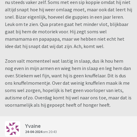
nu steeds vaker zelf. Soms met een sip koppie omdat hij niet
altijd snapt hoe hij weer omlaag moet, maar ook dat leert hij
snel. Bizar eigenlijk, hoeveel die guppies in een jaar leren.
Leuk om te zien. Qua praten gaat het minder vlot, blijkbaar
gaat bij hem de motoriek voor. Hij zegt soms wel
mamamama en papapapa, maar we hebben niet echt het
idee dat hij snapt dat wij dat zijn. Ach, komt wel.
Zoon valt momenteel wat lastig in slaap, dus ik hou hem
nog even in mijn armen en wieg hem in slaap en leg hem dan
over. Stiekem wel fijn, want hij is geen knuffelaar. Dit is dus
ons knuffelmomentje. Over dat weinig knuffelen maak ik me
soms wel zorgen, hopelijk is het geen voorloper van iets,
autisme ofzo. Overdag komt hij wel naar ons toe, maar dat is
voornamelijk als hij gepoept heeft of honger heeft.
Yvaine
24-04-2024
om 20:43