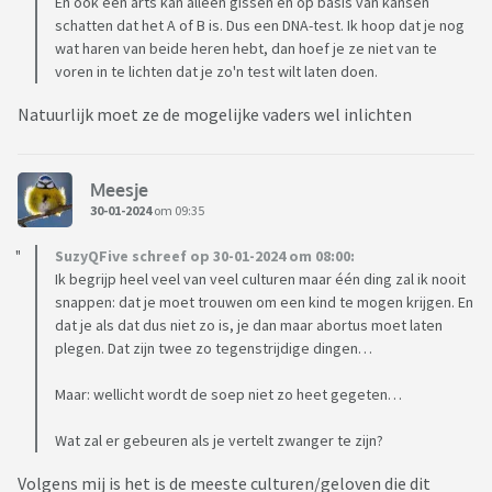
En ook een arts kan alleen gissen en op basis van kansen
schatten dat het A of B is. Dus een DNA-test. Ik hoop dat je nog
wat haren van beide heren hebt, dan hoef je ze niet van te
voren in te lichten dat je zo'n test wilt laten doen.
Natuurlijk moet ze de mogelijke vaders wel inlichten
Meesje
30-01-2024
om 09:35
SuzyQFive schreef op 30-01-2024 om 08:00:
Ik begrijp heel veel van veel culturen maar één ding zal ik nooit
snappen: dat je moet trouwen om een kind te mogen krijgen. En
dat je als dat dus niet zo is, je dan maar abortus moet laten
plegen. Dat zijn twee zo tegenstrijdige dingen…
Maar: wellicht wordt de soep niet zo heet gegeten…
Wat zal er gebeuren als je vertelt zwanger te zijn?
Volgens mij is het is de meeste culturen/geloven die dit