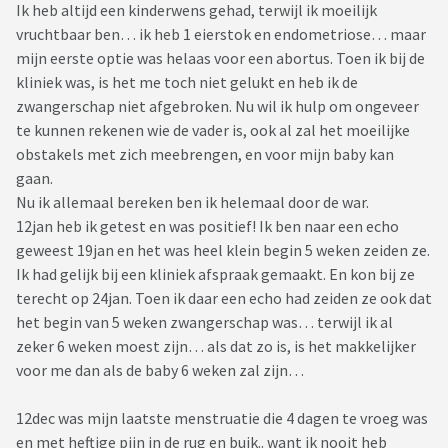
Ik heb altijd een kinderwens gehad, terwijl ik moeilijk
vruchtbaar ben… ik heb 1 eierstok en endometriose… maar
mijn eerste optie was helaas voor een abortus. Toen ik bij de
kliniek was, is het me toch niet gelukt en heb ik de
zwangerschap niet afgebroken. Nu wil ik hulp om ongeveer
te kunnen rekenen wie de vader is, ook al zal het moeilijke
obstakels met zich meebrengen, en voor mijn baby kan
gaan.
Nu ik allemaal bereken ben ik helemaal door de war.
12jan heb ik getest en was positief! Ik ben naar een echo
geweest 19jan en het was heel klein begin 5 weken zeiden ze.
Ik had gelijk bij een kliniek afspraak gemaakt. En kon bij ze
terecht op 24jan. Toen ik daar een echo had zeiden ze ook dat
het begin van 5 weken zwangerschap was… terwijl ik al
zeker 6 weken moest zijn… als dat zo is, is het makkelijker
voor me dan als de baby 6 weken zal zijn…
12dec was mijn laatste menstruatie die 4 dagen te vroeg was
en met heftige pijn in de rug en buik.. want ik nooit heb