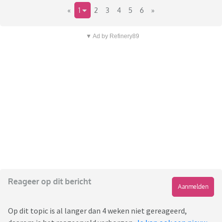
«
1
2
3
4
5
6
»
▼ Ad by Refinery89
Reageer op dit bericht
Aanmelden
Op dit topic is al langer dan 4 weken niet gereageerd,