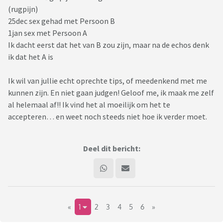
(rugpijn)
25dec sex gehad met Persoon B
1jan sex met Persoon A
Ik dacht eerst dat het van B zou zijn, maar na de echos denk
ik dat het A is
Ik wil van jullie echt oprechte tips, of meedenkend met me
kunnen zijn. En niet gaan judgen! Geloof me, ik maak me zelf
al helemaal af!! Ik vind het al moeilijk om het te
accepteren… en weet noch steeds niet hoe ik verder moet.
Deel dit bericht:
«
1
2
3
4
5
6
»