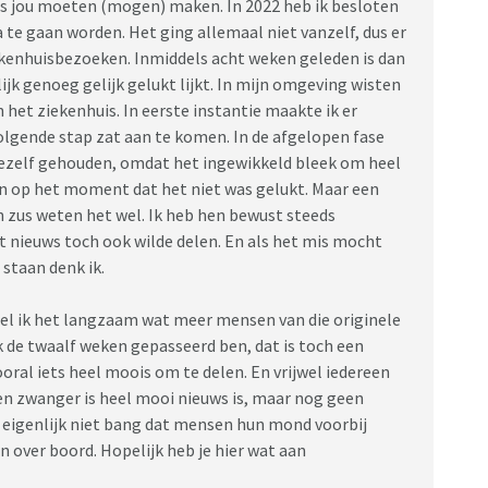
als jou moeten (mogen) maken. In 2022 heb ik besloten
e gaan worden. Het ging allemaal niet vanzelf, dus er
ekenhuisbezoeken. Inmiddels acht weken geleden is dan
jk genoeg gelijk gelukt lijkt. In mijn omgeving wisten
 het ziekenhuis. In eerste instantie maakte ik er
lgende stap zat aan te komen. In de afgelopen fase
ezelf gehouden, omdat het ingewikkeld bleek om heel
gen op het moment dat het niet was gelukt. Maar een
n zus weten het wel. Ik heb hen bewust steeds
t nieuws toch ook wilde delen. En als het mis mocht
 staan denk ik.
el ik het langzaam wat meer mensen van die originele
k de twaalf weken gepasseerd ben, dat is toch een
ooral iets heel moois om te delen. En vrijwel iedereen
en zwanger is heel mooi nieuws is, maar nog geen
en eigenlijk niet bang dat mensen hun mond voorbij
n over boord. Hopelijk heb je hier wat aan