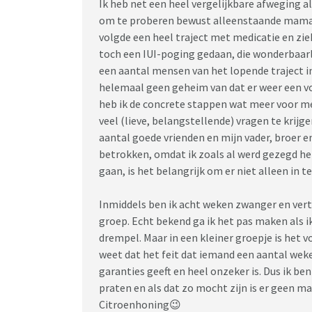
Ik heb net een heel vergelijkbare afweging 
om te proberen bewust alleenstaande mama t
volgde een heel traject met medicatie en zi
toch een IUI-poging gedaan, die wonderbaarli
een aantal mensen van het lopende traject in
helemaal geen geheim van dat er weer een vo
heb ik de concrete stappen wat meer voor m
veel (lieve, belangstellende) vragen te krij
aantal goede vrienden en mijn vader, broer e
betrokken, omdat ik zoals al werd gezegd he
gaan, is het belangrijk om er niet alleen in te
Inmiddels ben ik acht weken zwanger en vert
groep. Echt bekend ga ik het pas maken als i
drempel. Maar in een kleiner groepje is het v
weet dat het feit dat iemand een aantal wek
garanties geeft en heel onzeker is. Dus ik b
praten en als dat zo mocht zijn is er geen ma
Citroenhoning😉