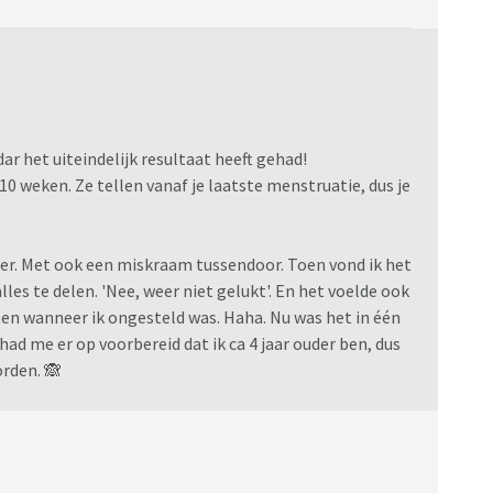
r het uiteindelijk resultaat heeft gehad!
l 10 weken. Ze tellen vanaf je laatste menstruatie, dus je
mer. Met ook een miskraam tussendoor. Toen vond ik het
lles te delen. 'Nee, weer niet gelukt'. En het voelde ook
ten wanneer ik ongesteld was. Haha. Nu was het in één
 had me er op voorbereid dat ik ca 4 jaar ouder ben, dus
orden. 🙈