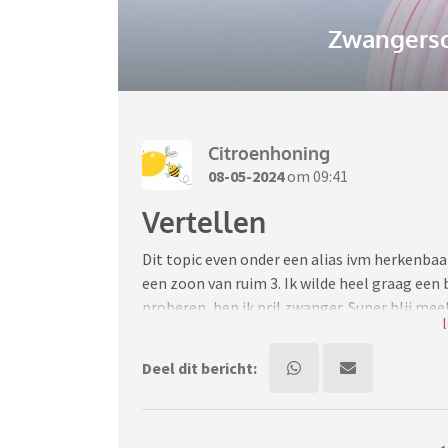
Zwangersc
Citroenhoning
08-05-2024
om 09:41
Vertellen
Dit topic even onder een alias ivm herkenba
een zoon van ruim 3. Ik wilde heel graag een 
proberen, ben ik pril zwanger. Super blij mee
meteen verteld aan mijn beste vriendin. En zi
in dubio om het te delen. De vriendin is volg
Deel dit bericht:
verrassingsfeestje voor haar. Twee weken d
wij dus een bruiloft. Ik wil vriendin niet opza
gelegenheden moet bewaren. Ook wil ik niet d