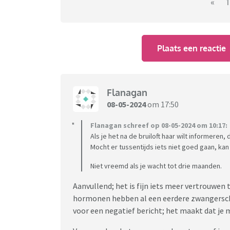
ik gedacht het ná de bruiloft pas te vertelle
«
1
kunnen verrassen. Aan de andere kant; als het
goed gebruiken. Als ik het pas vertel als het
eerdere miskraam (vóór mijn zoontje). De zw
Plaats een reactie
sowieso wil ik het graag met íemand delen aa
mee kan delen.
Wat zouden jullie doen? En/of wat hebben jul
Flanagan
08-05-2024
om 17:50
Flanagan schreef op 08-05-2024 om 10:17:
Als je het na de bruiloft haar wilt informeren, 
Mocht er tussentijds iets niet goed gaan, kan
Niet vreemd als je wacht tot drie maanden.
Aanvullend; het is fijn iets meer vertrouwen t
hormonen hebben al een eerdere zwangersch
voor een negatief bericht; het maakt dat je 