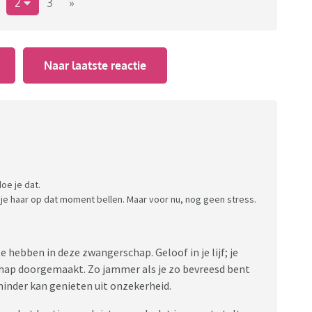
n. Dan heb ik ook de 1e echo, dus dan zou ik haar daarmee
2
3
»
 mis gaat, of de echo is niet goed dan kan ik haar steun
 misgaat is die steun toch anders heb ik gemerkt bij een
angerschap is dan voor de ander minder 'echt' ofzo. En
Naar laatste reactie
ngezien ik natuurlijk ook geen partner heb waar ik het
lie gedaan in een soortgelijke situatie?
doe je dat.
 je haar op dat moment bellen. Maar voor nu, nog geen stress.
e hebben in deze zwangerschap. Geloof in je lijf; je
ap doorgemaakt. Zo jammer als je zo bevreesd bent
minder kan genieten uit onzekerheid.