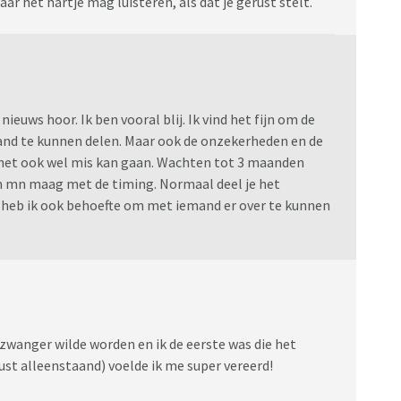
r het hartje mag luisteren, als dat je gerust stelt.
ieuws hoor. Ik ben vooral blij. Ik vind het fijn om de
nd te kunnen delen. Maar ook de onzekerheden en de
 het ook wel mis kan gaan. Wachten tot 3 maanden
in mn maag met de timing. Normaal deel je het
Nu heb ik ook behoefte om met iemand er over te kunnen
 zwanger wilde worden en ik de eerste was die het
st alleenstaand) voelde ik me super vereerd!