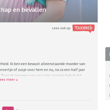
hap en bevallen
Lees ook op
arheid. Ik ben een bewust alleenstaande moeder van
broertje of zusje voor hem en nu, na ca een half jaar
! Toen ik zwanger was van mijn zoontje heb ik dat
j weet ook dat ik nu graag een 2e zou willen. Nu ben ik
ende week jarig en haar vriend houdt een
aarna gaan gezamenlijke vrienden trouwen en hebben
delen met een geheim dat zij in al die sociale
e aandacht naar mij trekken op die feestjes. Dus had