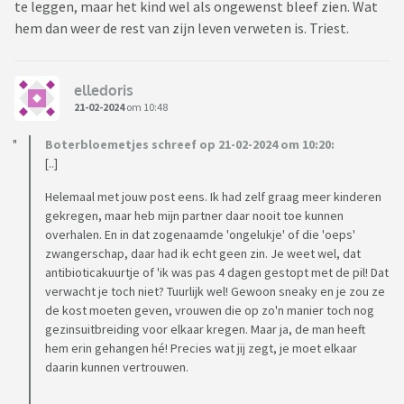
te leggen, maar het kind wel als ongewenst bleef zien. Wat
hem dan weer de rest van zijn leven verweten is. Triest.
elledoris
21-02-2024
om 10:48
Boterbloemetjes schreef op 21-02-2024 om 10:20:
[..]
Helemaal met jouw post eens. Ik had zelf graag meer kinderen
gekregen, maar heb mijn partner daar nooit toe kunnen
overhalen. En in dat zogenaamde 'ongelukje' of die 'oeps'
zwangerschap, daar had ik echt geen zin. Je weet wel, dat
antibioticakuurtje of 'ik was pas 4 dagen gestopt met de pil! Dat
verwacht je toch niet? Tuurlijk wel! Gewoon sneaky en je zou ze
de kost moeten geven, vrouwen die op zo'n manier toch nog
gezinsuitbreiding voor elkaar kregen. Maar ja, de man heeft
hem erin gehangen hé! Precies wat jij zegt, je moet elkaar
daarin kunnen vertrouwen.