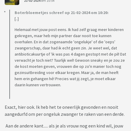
21-02-2024
om 10:54
Boterbloemetjes schreef op 21-02-2024 om 10:20:
[..]
Helemaal met jouw post eens. Ik had zelf graag meer kinderen
gekregen, maar heb mijn partner daar nooit toe kunnen
overhalen. En in dat zogenaamde 'ongelukje' of die 'oeps'
zwangerschap, daar had ik echt geen zin. Je weet wel, dat
antibioticakuurtje of 'ik was pas 4 dagen gestopt met de pil! Dat
verwacht je toch niet? Tuurlijk wel! Gewoon sneaky en je zou ze
de kost moeten geven, vrouwen die op zo'n manier toch nog
gezinsuitbreiding voor elkaar kregen. Maar ja, de man heeft
hem erin gehangen hé! Precies wat jij zegt, je moet elkaar
daarin kunnen vertrouwen.
Exact, hier ook. Ik heb het te oneerlijk gevonden en nooit
aangedurfd om per ongeluk zwanger te raken van een derde.
Aan de andere kant..... als je als vrouw nog een kind wil, jouw