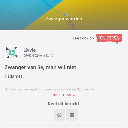
Zwanger worden
Lees ook op
Livvie
09-02-2024
om 11:40
Zwanger van 3e, man wil niet
Hi dames,
Ik ben onverwachts zwanger van ons 3e kindje.
We hebben al 2 kinderen van 5 en 7 jaar en er is weer wat rust
in ons leven, nu dat beide kinderen naar school gaan. Zelf had
Deel dit bericht:
ik vroeger wel de wens van 3 kinderen, maar mijn vriend wilde
niet en met mijn 2 kinderen was ik ook heel blij. Echter nu ik
wel zwanger ben van de 3e, schreeuwt alles in mij dat ik het