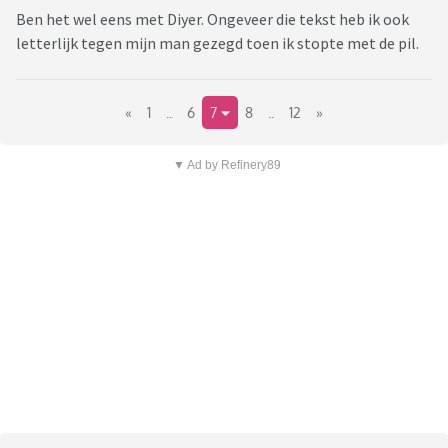
Ben het wel eens met Diyer. Ongeveer die tekst heb ik ook
letterlijk tegen mijn man gezegd toen ik stopte met de pil.
«
1
..
6
7
8
..
12
»
▼ Ad by Refinery89