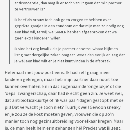
anticonceptie, dan mag ik er toch vanuit gaan dat mijn partner
te vertrouwen is?
Ik hoef als vrouw toch ook geen zorgen te hebben over
geprikte gaatjes in een condoom omdat mijn man zo nodig nog
een kind wil, terwijl we SAMEN hebben afgesproken dat we
geen extra kinderen willen.
Ik vind het erg kwalijk als je partner onbetrouwbaar blijkt en
listig met dergelijke zaken omgaat. Wees dan eerlijk en zeg dat
je wél een kind wilt en je niet kunt vinden in de afspraak.
Helemaal met jouw post eens. Ik had zelf graag meer
kinderen gekregen, maar heb mijn partner daar nooit toe
kunnen overhalen. En in dat zogenaamde 'ongelukje' of die
'oeps' zwangerschap, daar had ik echt geen zin. Je weet wel,
dat antibioticakuurtje of 'ik was pas 4 dagen gestopt met de
pil! Dat verwacht je toch niet? Tuurlijk wel! Gewoon sneaky
en je zou ze de kost moeten geven, vrouwen die op zo'n
manier toch nog gezinsuitbreiding voor elkaar kregen. Maar
ja, de man heeft hem erin gehangen hé! Precies wat jij zegt,