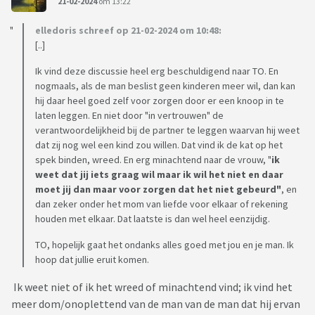
21-02-2024
om 13:22
elledoris schreef op 21-02-2024 om 10:48:
[..]
Ik vind deze discussie heel erg beschuldigend naar TO. En
nogmaals, als de man beslist geen kinderen meer wil, dan kan
hij daar heel goed zelf voor zorgen door er een knoop in te
laten leggen. En niet door "in vertrouwen" de
verantwoordelijkheid bij de partner te leggen waarvan hij weet
dat zij nog wel een kind zou willen. Dat vind ik de kat op het
spek binden, wreed. En erg minachtend naar de vrouw, "
ik
weet dat jij iets graag wil maar ik wil het niet en daar
moet jij dan maar voor zorgen dat het niet gebeurd"
, en
dan zeker onder het mom van liefde voor elkaar of rekening
houden met elkaar. Dat laatste is dan wel heel eenzijdig.
TO, hopelijk gaat het ondanks alles goed met jou en je man. Ik
hoop dat jullie eruit komen.
Ik weet niet of ik het wreed of minachtend vind; ik vind het
meer dom/onoplettend van de man van de man dat hij ervan