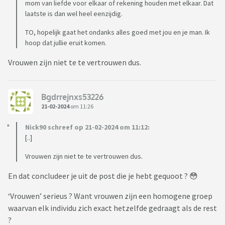
mom van liefde voor elkaar of rekening houden met elkaar. Dat
laatste is dan wel heel eenzijdig.
TO, hopelijk gaat het ondanks alles goed met jou en je man. Ik
hoop dat jullie eruit komen.
Vrouwen zijn niet te te vertrouwen dus.
Bgdrrejnxs53226
21-02-2024
om 11:26
Nick90 schreef op 21-02-2024 om 11:12:
[..]
Vrouwen zijn niet te te vertrouwen dus.
En dat concludeer je uit de post die je hebt gequoot ? 😳
‘Vrouwen’ serieus ? Want vrouwen zijn een homogene groep
waarvan elk individu zich exact hetzelfde gedraagt als de rest
?