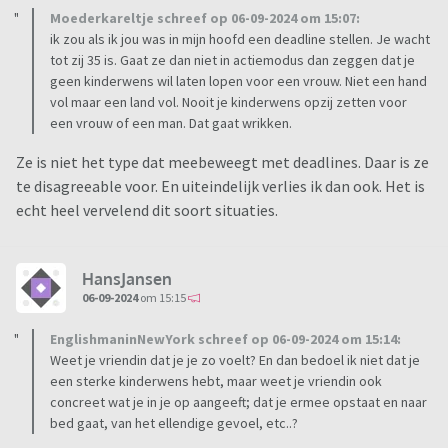
Moederkareltje schreef op 06-09-2024 om 15:07:
ik zou als ik jou was in mijn hoofd een deadline stellen. Je wacht
tot zij 35 is. Gaat ze dan niet in actiemodus dan zeggen dat je
geen kinderwens wil laten lopen voor een vrouw. Niet een hand
vol maar een land vol. Nooit je kinderwens opzij zetten voor
een vrouw of een man. Dat gaat wrikken.
Ze is niet het type dat meebeweegt met deadlines. Daar is ze
te disagreeable voor. En uiteindelijk verlies ik dan ook. Het is
echt heel vervelend dit soort situaties.
HansJansen
06-09-2024
om 15:15
EnglishmaninNewYork schreef op 06-09-2024 om 15:14:
Weet je vriendin dat je je zo voelt? En dan bedoel ik niet dat je
een sterke kinderwens hebt, maar weet je vriendin ook
concreet wat je in je op aangeeft; dat je ermee opstaat en naar
bed gaat, van het ellendige gevoel, etc..?