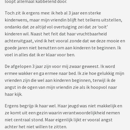
loopt allemaal kabbelend door.
Toch zit ik ergens mee: ik heb al 3 jaar een sterke
kinderwens, maar mijn vriendin blijft het telkens uitstellen,
ondanks dat ze altijd vol overtuiging zei dat ze ‘ooit’
kinderen wil. Naast het feit dat haar vruchtbaarheid
achteruitgaat, vind ik het vooral zonde dat we deze mooie en
goede jaren niet benutten om aan kinderen te beginnen. Ik
voel in alles dat ik er klaar voor ben.
De afgelopen 3 jaar zijn voor mij zwaar geweest. Ik word
ermee wakker en ga ermee naar bed. Ik zie hoe gelukkig mijn
vrienden zijn die wel aan kinderen beginnen, terwijl ik de
angst in de ogen van mijn vriendin zie als ik hoopvol naar
haar kijk.
Ergens begrijp ik haar wel. Haar jeugd was niet makkelijk en
ze komt uit een gezin waarin verantwoordelijkheid nemen
niet centraal stond. Maar eigenlijk lijkt er vooral angst
achter het niet willen te zitten.