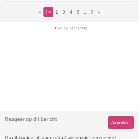
«
1
2
3
4
5
..
9
»
▼ Ad by Refinery89
Reageer op dit bericht
Aanmelden
Op dit topic is al langer dan 4 weken niet gereageerd,