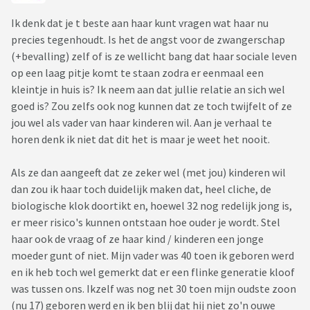
Ik denk dat je t beste aan haar kunt vragen wat haar nu
precies tegenhoudt. Is het de angst voor de zwangerschap
(+bevalling) zelf of is ze wellicht bang dat haar sociale leven
op een laag pitje komt te staan zodra er eenmaal een
kleintje in huis is? Ik neem aan dat jullie relatie an sich wel
goed is? Zou zelfs ook nog kunnen dat ze toch twijfelt of ze
jou wel als vader van haar kinderen wil. Aan je verhaal te
horen denk ik niet dat dit het is maar je weet het nooit.
Als ze dan aangeeft dat ze zeker wel (met jou) kinderen wil
dan zou ik haar toch duidelijk maken dat, heel cliche, de
biologische klok doortikt en, hoewel 32 nog redelijk jong is,
er meer risico's kunnen ontstaan hoe ouder je wordt. Stel
haar ook de vraag of ze haar kind / kinderen een jonge
moeder gunt of niet. Mijn vader was 40 toen ik geboren werd
en ik heb toch wel gemerkt dat er een flinke generatie kloof
was tussen ons. Ikzelf was nog net 30 toen mijn oudste zoon
(nu 17) geboren werd en ik ben blij dat hij niet zo'n ouwe