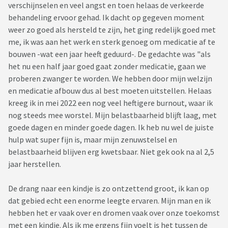
verschijnselen en veel angst en toen helaas de verkeerde
behandeling ervoor gehad. Ik dacht op gegeven moment
weer zo goed als hersteld te zijn, het ging redelijk goed met
me, ik was aan het werk en sterk genoeg om medicatie af te
bouwen -wat een jaar heeft geduurd-. De gedachte was "als
het nu een half jaar goed gaat zonder medicatie, gaan we
proberen zwanger te worden. We hebben door mijn welzijn
en medicatie afbouw dus al best moeten uitstellen. Helaas
kreeg ik in mei 2022 een nog veel heftigere burnout, waar ik
nog steeds mee worstel. Mijn belastbaarheid blijft laag, met
goede dagen en minder goede dagen. Ik heb nu wel de juiste
hulp wat super fijn is, maar mijn zenuwstelsel en
belastbaarheid blijven erg kwetsbaar. Niet gek ook na al 2,5
jaar herstellen.
De drang naar een kindje is zo ontzettend groot, ik kan op
dat gebied echt een enorme leegte ervaren. Mijn man en ik
hebben het er vaak over en dromen vaak over onze toekomst
met een kindje. Als ik me ergens fijn voelt is het tussen de