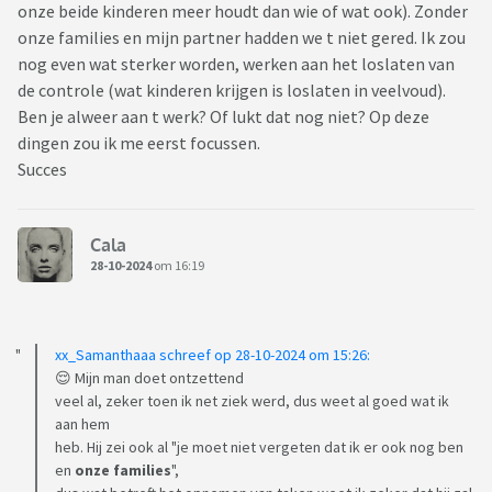
onze beide kinderen meer houdt dan wie of wat ook). Zonder
onze families en mijn partner hadden we t niet gered. Ik zou
nog even wat sterker worden, werken aan het loslaten van
de controle (wat kinderen krijgen is loslaten in veelvoud).
Ben je alweer aan t werk? Of lukt dat nog niet? Op deze
dingen zou ik me eerst focussen.
Succes
Cala
28-10-2024
om 16:19
xx_Samanthaaa schreef op 28-10-2024 om 15:26:
😌 Mijn man doet ontzettend
veel al, zeker toen ik net ziek werd, dus weet al goed wat ik
aan hem
heb. Hij zei ook al "je moet niet vergeten dat ik er ook nog ben
en
onze families
",