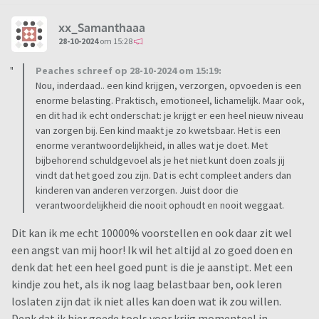
xx_Samanthaaa
28-10-2024
om 15:28
Peaches schreef op 28-10-2024 om 15:19:
Nou, inderdaad.. een kind krijgen, verzorgen, opvoeden is een
enorme belasting. Praktisch, emotioneel, lichamelijk. Maar ook,
en dit had ik echt onderschat: je krijgt er een heel nieuw niveau
van zorgen bij. Een kind maakt je zo kwetsbaar. Het is een
enorme verantwoordelijkheid, in alles wat je doet. Met
bijbehorend schuldgevoel als je het niet kunt doen zoals jij
vindt dat het goed zou zijn. Dat is echt compleet anders dan
kinderen van anderen verzorgen. Juist door die
verantwoordelijkheid die nooit ophoudt en nooit weggaat.
Dit kan ik me echt 10000% voorstellen en ook daar zit wel
een angst van mij hoor! Ik wil het altijd al zo goed doen en
denk dat het een heel goed punt is die je aanstipt. Met een
kindje zou het, als ik nog laag belastbaar ben, ook leren
loslaten zijn dat ik niet alles kan doen wat ik zou willen.
Denk dat ik hier goede tools voor krijg momenteel in