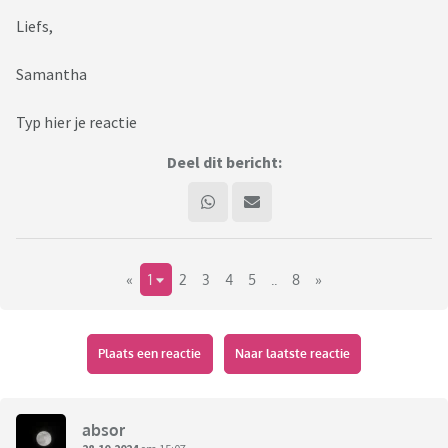
Liefs,
Samantha
Typ hier je reactie
Deel dit bericht:
«
1
2
3
4
5
..
8
»
Plaats een reactie
Naar laatste reactie
absor