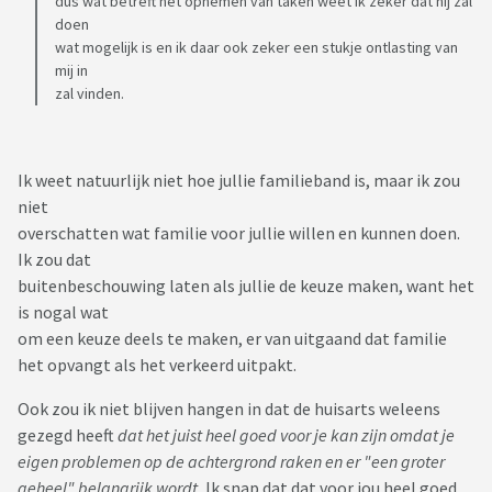
dus wat betreft het opnemen van taken weet ik zeker dat hij zal
doen
wat mogelijk is en ik daar ook zeker een stukje ontlasting van
mij in
zal vinden.
Ik weet natuurlijk niet hoe jullie familieband is, maar ik zou
niet
overschatten wat familie voor jullie willen en kunnen doen.
Ik zou dat
buitenbeschouwing laten als jullie de keuze maken, want het
is nogal wat
om een keuze deels te maken, er van uitgaand dat familie
het opvangt als het verkeerd uitpakt.
Ook zou ik niet blijven hangen in dat de huisarts weleens
gezegd heeft
dat het juist heel goed voor je kan zijn omdat je
eigen problemen op de achtergrond raken en er "een groter
geheel" belangrijk wordt.
Ik snap dat dat voor jou heel goed