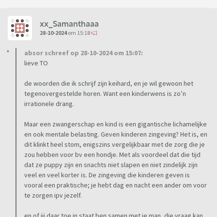
xx_Samanthaaa
28-10-2024
om 15:18
absor schreef op 28-10-2024 om 15:07:
lieve TO
de woorden die ik schrijf zijn keihard, en je wil gewoon het
tegenovergestelde horen. Want een kinderwens is zo’n
irrationele drang.
Maar een zwangerschap en kind is een gigantische lichamelijke
en ook mentale belasting. Geven kinderen zingeving? Het is, en
dit klinkt heel stom, enigszins vergelijkbaar met de zorg die je
zou hebben voor bv een hondje. Met als voordeel dat die tijd
dat ze puppy zijn en snachts niet slapen en niet zindelijk zijn
veel en veel korter is. De zingeving die kinderen geven is
vooral een praktische; je hebt dag en nacht een ander om voor
te zorgen ipv jezelf.
en of jij daar toe in staat ben samen met je man, die vraag kan