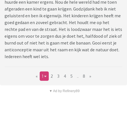
huurde een kamer ergens. Nou de hele wereld had me toen
afgeraden een kind te gaan krijgen. Godzijdank heb ik niet
geluisterd en ben ik eigenwijs. Het kinderen krijgen heeft me
goed gedaan en zoveel gebracht. Het houdt me op het
rechte pad en van de straat. Het is loodzwaar maar het is iets
eigens om voor te zorgen dus je doet het, halfdood of ziek of
burnd out of niet het is gaan met die banaan. Gooi eerst je
anticonceptie maar uit het raam en kijk wat de natuur doet.
Iedereen heeft wel iets.
«
1
2
3
4
5
..
8
»
▼ Ad by Refinery89