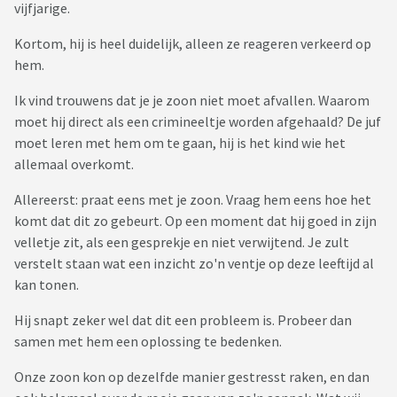
heeft haar grens aangegeven.
vijfjarige.
Wij hebben het hier heel erg moeilijk mee. Als zij het nu al
Kortom, hij is heel duidelijk, alleen ze reageren verkeerd op
niet meer weten, waar gaat dit dan heen? Hij is pas 5 jaar. Wij
hem.
willen koste wat het kost op deze school blijven, ook
Ik vind trouwens dat je je zoon niet moet afvallen. Waarom
vanwege onze oudste zoon die ook al eens heeft moeten
moet hij direct als een crimineeltje worden afgehaald? De juf
veranderen van school vanwege deze hele gebeuren.
moet leren met hem om te gaan, hij is het kind wie het
Ook gaf de school aan dat speciaal onderwijs waarschijnlijk
allemaal overkomt.
geen optie is aangezien hij daar te slim voor zou zijn. Maar
wat moeten we nu?
Allereerst: praat eens met je zoon. Vraag hem eens hoe het
Hoe komt dit ooit goed?
komt dat dit zo gebeurt. Op een moment dat hij goed in zijn
velletje zit, als een gesprekje en niet verwijtend. Je zult
Is er iemand die zich hier in herkend, eigen ervaringen?
verstelt staan wat een inzicht zo'n ventje op deze leeftijd al
Groeten Linda
kan tonen.
Hij snapt zeker wel dat dit een probleem is. Probeer dan
samen met hem een oplossing te bedenken.
Onze zoon kon op dezelfde manier gestresst raken, en dan