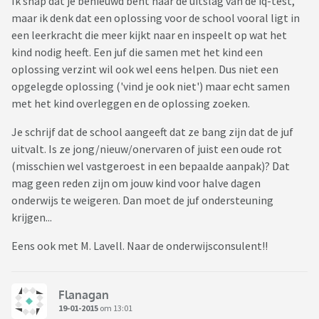
Ik snap dat je benieuwd bent naar de uitslag van de iq-test,
maar ik denk dat een oplossing voor de school vooral ligt in
een leerkracht die meer kijkt naar en inspeelt op wat het
kind nodig heeft. Een juf die samen met het kind een
oplossing verzint wil ook wel eens helpen. Dus niet een
opgelegde oplossing ('vind je ook niet') maar echt samen
met het kind overleggen en de oplossing zoeken.
Je schrijf dat de school aangeeft dat ze bang zijn dat de juf
uitvalt. Is ze jong/nieuw/onervaren of juist een oude rot
(misschien wel vastgeroest in een bepaalde aanpak)? Dat
mag geen reden zijn om jouw kind voor halve dagen
onderwijs te weigeren. Dan moet de juf ondersteuning
krijgen...
Eens ook met M. Lavell. Naar de onderwijsconsulent!!
Flanagan
19-01-2015
om 13:01