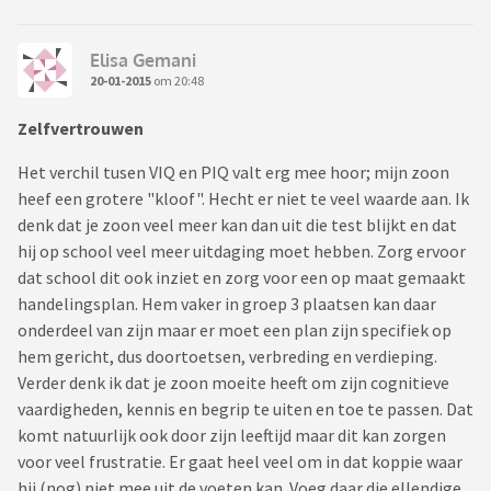
Elisa Gemani
20-01-2015
om 20:48
Zelfvertrouwen
Het verchil tusen VIQ en PIQ valt erg mee hoor; mijn zoon
heef een grotere "kloof". Hecht er niet te veel waarde aan. Ik
denk dat je zoon veel meer kan dan uit die test blijkt en dat
hij op school veel meer uitdaging moet hebben. Zorg ervoor
dat school dit ook inziet en zorg voor een op maat gemaakt
handelingsplan. Hem vaker in groep 3 plaatsen kan daar
onderdeel van zijn maar er moet een plan zijn specifiek op
hem gericht, dus doortoetsen, verbreding en verdieping.
Verder denk ik dat je zoon moeite heeft om zijn cognitieve
vaardigheden, kennis en begrip te uiten en toe te passen. Dat
komt natuurlijk ook door zijn leeftijd maar dit kan zorgen
voor veel frustratie. Er gaat heel veel om in dat koppie waar
hij (nog) niet mee uit de voeten kan. Voeg daar die ellendige