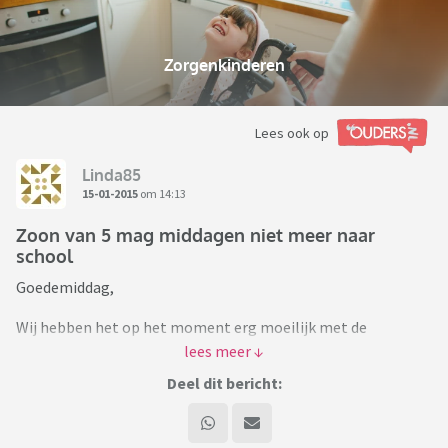
Zorgenkinderen
Lees ook op
Linda85
15-01-2015
om 14:13
Zoon van 5 mag middagen niet meer naar
school
Goedemiddag,
Wij hebben het op het moment erg moeilijk met de
volgende situatie.
Deel dit bericht:
Wij hebben nu 2 zoons, onze oudste is bijna 8 onze (nu nog
jongste) is 5. (ik ben 36 weken zwanger van onze derde).