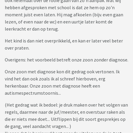
ook helemaal over de rooie gaan van zo'n aanpak. Wat wij
hebben afgesproken met school is dat ze hem op zo'n
moment juist even laten. Hij mag afkoelen (bijv. even gaan
lezen, of even naar de wc) en een uurtje later komt de
leerkracht er dan op terug.
Het kind is dan niet overprikkeld, en kan er later veel beter
over praten.
Overigens: het voorbeeld betreft onze zoon zonder diagnose.
Onze zoon met diagnose kon dit gedrag ook vertonen. Ik
vind het dan ook zoals ik al schreef hierboven, erg
herkenbaar. Onze zoon met diagnose heeft een
autismespectrumstoornis...
(Het gedrag wat ik bedoel: je druk maken over het volgen van
regels, daarmee naar de juf/meester, en overstuur raken als
die er niets mee doet... Uitflippen bij dit soort gesprekjes op
de gang, veel aandacht vragen... )