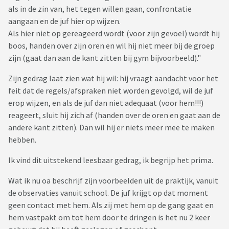
als in de zin van, het tegen willen gaan, confrontatie
maken. Meerdere keren gesproken met directie, juf en ib.
aangaan en de juf hier op wijzen.
Vorig jaar April (onze zoon was toen nog net geen 5 jaar) is
Als hier niet op gereageerd wordt (voor zijn gevoel) wordt hij
hij geslagen door een juf in zijn gezicht. Wij hebben onze
boos, handen over zijn oren en wil hij niet meer bij de groep
beide zoons per direct van deze school gehaald en zij zijn
zijn (gaat dan aan de kant zitten bij gym bijvoorbeeld)."
naar een andere school gegaan.
Zijn gedrag laat zien wat hij wil: hij vraagt aandacht voor het
Op deze school zijn wij erg tevreden over de communicatie.
feit dat de regels/afspraken niet worden gevolgd, wil de juf
Wij worden van alles op de hoogte gehouden en werken als
erop wijzen, en als de juf dan niet adequaat (voor hem!!!)
een team om onze zoon heen. Echter gaat het niet goed
reageert, sluit hij zich af (handen over de oren en gaat aan de
met onze zoon in de klas. Hij kan soms zo boos zijn, dat hij
andere kant zitten). Dan wil hij er niets meer mee te maken
blokkeert, met stoelen en tafels schuiven en kan gaan
hebben.
schelden. Ook heeft hij eens de juf geslagen en geschopt
.
Wij hebben zelf al van alles geprobeerd, beloningssystemen,
Ik vind dit uitstekend leesbaar gedrag, ik begrijp het prima.
praten, pictogrammen, noem maar op. Ik ben zelfs een
aantal weken mee gaan draaien om het positieve gedrag te
Wat ik nu oa beschrijf zijn voorbeelden uit de praktijk, vanuit
stimuleren. Zolang ik erbij was, liet hij gewenst gedrag zien,
de observaties vanuit school. De juf krijgt op dat moment
maar zodra ik weg was, werd hij al snel weer de oude in de
geen contact met hem. Als zij met hem op de gang gaat en
klas.
hem vastpakt om tot hem door te dringen is het nu 2 keer