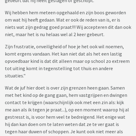
gebeurt dat hij heeft geslagen of geschopt.
Volgens de leerlijnen loopt hij voor in zijn ontwikkeling,
rekenen 1 1/2 jaar en geletterdheid een jaar. (hij kan al aardig
Wij hebben hem meteen opgehaald en zijn boos geworden
lezen en schrijven, rekenen vind hij heel erg leuk).
om wat hij heeft gedaan. Wat er ook de reden van is, er is
niets wat zijn gedrag goed praat!!! Wij accepteren dit dan ook
Vorig jaar november zijn wij bij de GGZ gestart met
niet, maar het is nu helaas wel al 2 keer gebeurt.
onderzoeken om in zijn hoofdje te kunnen kijken. Afgelopen
maandag heeft hij zijn laatste onderzoek gehad en
Zijn frustratie, onveiligheid of hoe je het ook wil noemen,
aankomende maandag krijgen wij de uitslagen. Autisme is
komt ergens vandaan. Het kan niet dat als het een lastig
uitgesloten en ADHD heeft hij wat trekjes van, maar niet
opvoedbaar kind is dat dit alleen maar op school zo extreem
dusdanig dat dit zijn gedrag op school kan verklaren. Dit is
tot uiting komt in tegenstelling tot thuis en andere
inmiddels aan ons medegedeeld. Zijn laatste onderzoek was
situaties."
een intelligentie onderzoek, hier van hebben wij nog geen
Wat de juf hier doet is over zijn grenzen heen gaan. Samen
bericht (krijgen wij pas maandag).
met het kind op de gang gaan, hem vastgrijpen en dwingen
Gister moesten mijn man en ik op gesprek komen bij de IB'er
contact te krijgen (waarschijnlijk ook met een zin als: kijk
van school. In dit gesprek hebben wij te horen gekregen dat
me aan als ik tegen je praat...), op een moment waarop hij al
hij in elk geval tot we een vervolg gesprek hebben n.a.v. de
gestresst is, is voor hem veel te bedreigend. Het enige wat
uitslagen van de GGZ en rondetafelgesprek, onze zoon de
hij dan kan doen om te laten weten dat ze te ver gaat is
middagen niet meer naar school mag komen. De leerkracht
tegen haar duwen of schoppen. Je kunt ook niet meer als