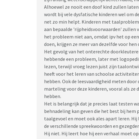
Alhoewel ze nooit een doof kind zullen late
wordt bij vele dysfatische kinderen wel om d
net zo min helpt. Kinderen met taalproble
aan bepaalde 'rijpheidsvoorwaarden' zullen v
het probleem niet aan, omdat ipv het op een
doen, krijgen ze meer van dezelfde voor he
Het gevolg van het onterechte doorkleuteren
hebbende een probleem, later met logopedis
lezen, terwijl vroeg lezen juist zijn taalon
heeft voor het leren van schoolse activiteite
hebben. Ook de leesvaardigheid meten door de
marteling voor deze kinderen, vooral als ze 
hebben.
Het is belangrijk dat je precies laat testen 
behnadeling kan geven die het best bij hem p
taalgevoel en moet ook ales apart leren. Hij 
de verschillende spreekwoorden en gezegden 
Hij niet. Hij leert hoe hij een verhaal moe