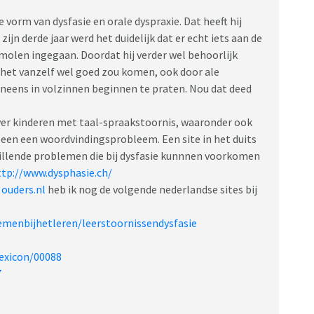
e vorm van dysfasie en orale dyspraxie. Dat heeft hij
zijn derde jaar werd het duidelijk dat er echt iets aan de
olen ingegaan. Doordat hij verder wel behoorlijk
t het vanzelf wel goed zou komen, ook door ale
e ineens in volzinnen beginnen te praten. Nou dat deed
over kinderen met taal-spraakstoornis, waaronder ook
lleen een woordvindingsprobleem. Een site in het duits
chillende problemen die bij dysfasie kunnnen voorkomen
ttp://www.dysphasie.ch/
n
ouders.nl
heb ik nog de volgende nederlandse sites bij
emenbijhetleren/leerstoornissendysfasie
lexicon/00088
7