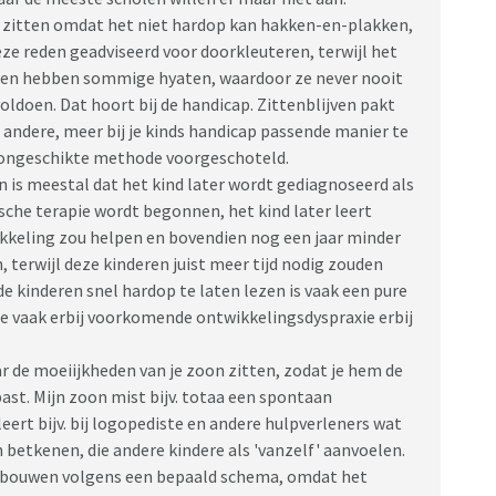
n zitten omdat het niet hardop kan hakken-en-plakken,
eze reden geadviseerd voor doorkleuteren, terwijl het
men hebben sommige hyaten, waardoor ze never nooit
oldoen. Dat hoort bij de handicap. Zittenblijven pakt
 andere, meer bij je kinds handicap passende manier te
n ongeschikte methode voorgeschoteld.
 is meestal dat het kind later wordt gediagnoseerd als
che terapie wordt begonnen, het kind later leert
twikkeling zou helpen en bovendien nog een jaar minder
n, terwijl deze kinderen juist meer tijd nodig zouden
 kinderen snel hardop te laten lezen is vaak een pure
de vaak erbij voorkomende ontwikkelingsdyspraxie erbij
war de moeiijkheden van je zoon zitten, zodat je hem de
ast. Mijn zoon mist bijv. totaa een spontaan
leert bijv. bij logopediste en andere hulpverleners wat
betkenen, die andere kindere als 'vanzelf' aanvoelen.
t opbouwen volgens een bepaald schema, omdat het