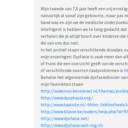
Mijn tweede van 7,5 jaar heeft een vrij ernstig
natuurlijk al vanaf zijn geboorte, maar pas in 
hand was en zijn we de medische onderzoeksm
intelligent is hebben we te lang gedacht da
verhalen die je altijd hoort over kinderen di
die van ons dus niet.
In het archief staan verschillende draadjes 
mijn ervaringen. Dysfasie is vaak meer dan a
of frans die een overzicht geeft van de vers
of verschillende soorten taalproblemen is
h
Behalve het algenoemde dysfasiedossier va
mijn favorieten staan:
http://oudersvo.kennisnet.nl/themas/probl
http://www.dysphasia.org/
http://www.taalsite.nl/-6Hho-/bibliotheek/
http://www.klasse.be/ouders/help.php?id=9
http://www.dysfasie.net/
http://www.dysfasie.web-log.nl/