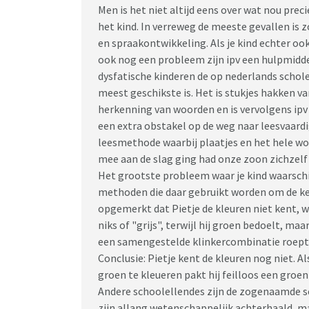
Men is het niet altijd eens over wat nou preci
het kind. In verreweg de meeste gevallen is z
en spraakontwikkeling. Als je kind echter ook
ook nog een probleem zijn ipv een hulpmiddel
dysfatische kinderen de op nederlands scho
meest geschikste is. Het is stukjes hakken v
herkenning van woorden en is vervolgens ipv
een extra obstakel op de weg naar leesvaard
leesmethode waarbij plaatjes en het hele wo
mee aan de slag ging had onze zoon zichzelf 
Het grootste probleem waar je kind waarschi
methoden die daar gebruikt worden om de kenn
opgemerkt dat Pietje de kleuren niet kent, wa
niks of "grijs", terwijl hij groen bedoelt, m
een samengestelde klinkercombinatie roept h
Conclusie: Pietje kent de kleuren nog niet. A
groen te kleueren pakt hij feilloos een groe
Andere schoolellendes zijn de zogenaamde s
zijn allang wetenschappelijk achterhaald, m