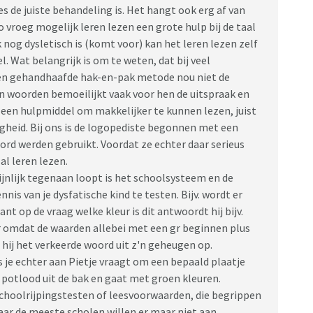
es de juiste behandeling is. Het hangt ook erg af van
o vroeg mogelijk leren lezen een grote hulp bij de taal
 nog dysletisch is (komt voor) kan het leren lezen zelf
. Wat belangrijk is om te weten, dat bij veel
len gehandhaafde hak-en-pak metode nou niet de
an woorden bemoeilijkt vaak voor hen de uitspraak en
 een hulpmiddel om makkelijker te kunnen lezen, juist
igheid. Bij ons is de logopediste begonnen met een
ord werden gebruikt. Voordat ze echter daar serieus
al leren lezen.
jnlijk tegenaan loopt is het schoolsysteem en de
is van je dysfatische kind te testen. Bijv. wordt er
nt op de vraag welke kleur is dit antwoordt hij bijv.
aar omdat de waarden allebei met een gr beginnen plus
ij het verkeerde woord uit z'n geheugen op.
ls je echter aan Pietje vraagt om een bepaald plaatje
n potlood uit de bak en gaat met groen kleuren.
choolrijpingstesten of leesvoorwaarden, die begrippen
aar de meeste scholen willen er maar niet aan.