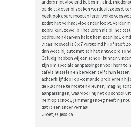
anders niet vloeiend is, begin , eind, midden
op de tak over bijzoeken wordt uitgelegd, terw
heeft ook apart moeten leren welke voegwoor
zodat het verhaal vloeiender loopt. Verder m
gebruiken, zowel bij het leren als bij het teste
opdreunen daarvan helpt hem geen bal, omdat
vraag hoeveel is 6 x 7 verstomd hij of geeft zo
dan weet hij automatisch het antwoord zond
Gelukig hebben wij een school kunnen vinden
zijn om speciale aanpassingen voor hem te m
tafels husselen en bereiden zelfs hun lessen
achterblijf door op-comando problemen hij de 
de klas mee te moeten dreunen, mag hij acht
aanpassingen, waardoor hij het op school uit
hem op school, jammer genoeg heeft hij no
dat is een ander verhaal.
Groetjes jessica