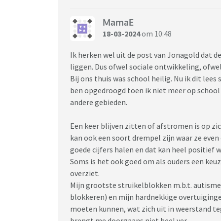
MamaE
18-03-2024
om 10:48
Ik herken wel uit de post van Jonagold dat d
liggen. Dus ofwel sociale ontwikkeling, ofwe
Bij ons thuis was school heilig. Nu ik dit lee
ben opgedroogd toen ik niet meer op school
andere gebieden.
Een keer blijven zitten of afstromen is op zic
kan ook een soort drempel zijn waar ze ev
goede cijfers halen en dat kan heel positief 
Soms is het ook goed om als ouders een keuz
overziet.
Mijn grootste struikelblokken m.b.t. autisme
blokkeren) en mijn hardnekkige overtuiging
moeten kunnen, wat zich uit in weerstand tege
brengt me doorgaans niet heel ver.