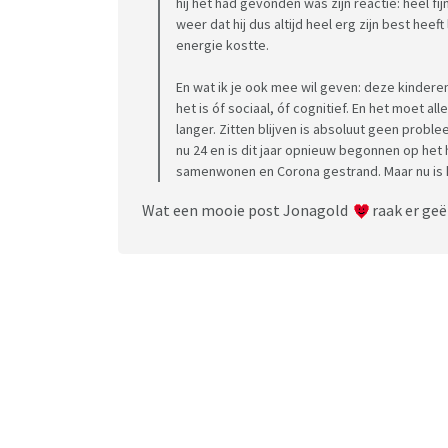
hij het had gevonden was zijn reactie: heel fij
weer dat hij dus altijd heel erg zijn best heef
energie kostte.
En wat ik je ook mee wil geven: deze kinderen
het is óf sociaal, óf cognitief. En het moet a
langer. Zitten blijven is absoluut geen proble
nu 24 en is dit jaar opnieuw begonnen op het
samenwonen en Corona gestrand. Maar nu is hij
Wat een mooie post Jonagold
raak er ge