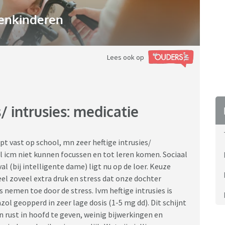
enkinderen
Lees ook op
intrusies: medicatie
t vast op school, mn zeer heftige intrusies/
 icm niet kunnen focussen en tot leren komen. Sociaal
l (bij intelligente dame) ligt nu op de loer. Keuze
l zoveel extra druk en stress dat onze dochter
s nemen toe door de stress. Ivm heftige intrusies is
ol geopperd in zeer lage dosis (1-5 mg dd). Dit schijnt
en rust in hoofd te geven, weinig bijwerkingen en