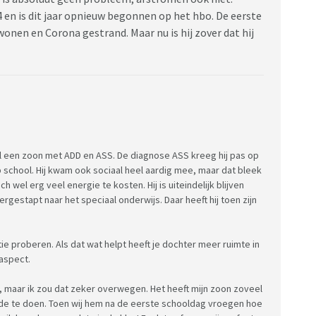
24 en is dit jaar opnieuw begonnen op het hbo. De eerste
nen en Corona gestrand. Maar nu is hij zover dat hij
 een zoon met ADD en ASS. De diagnose ASS kreeg hij pas op
p school. Hij kwam ook sociaal heel aardig mee, maar dat bleek
h wel erg veel energie te kosten. Hij is uiteindelijk blijven
gestapt naar het speciaal onderwijs. Daar heeft hij toen zijn
ie proberen. Als dat wat helpt heeft je dochter meer ruimte in
 aspect.
it, maar ik zou dat zeker overwegen. Het heeft mijn zoon zoveel
efde te doen. Toen wij hem na de eerste schooldag vroegen hoe