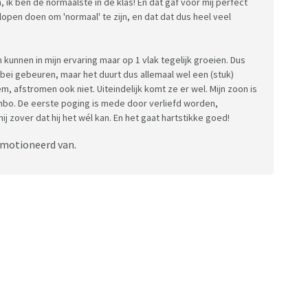
n, ik ben de normaalste in de klas! En dat gaf voor mij perfect
t lopen doen om 'normaal' te zijn, en dat dat dus heel veel
 kunnen in mijn ervaring maar op 1 vlak tegelijk groeien. Dus
llebei gebeuren, maar het duurt dus allemaal wel een (stuk)
em, afstromen ook niet. Uiteindelijk komt ze er wel. Mijn zoon is
 hbo. De eerste poging is mede door verliefd worden,
 zover dat hij het wél kan. En het gaat hartstikke goed!
ëmotioneerd van.