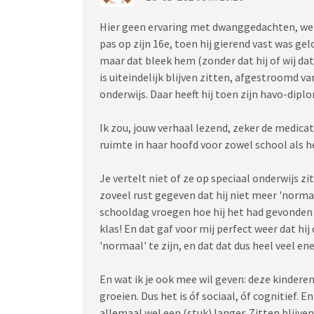
Hier geen ervaring met dwanggedachten, wel
pas op zijn 16e, toen hij gierend vast was ge
maar dat bleek hem (zonder dat hij of wij dat
is uiteindelijk blijven zitten, afgestroomd v
onderwijs. Daar heeft hij toen zijn havo-dipl
Ik zou, jouw verhaal lezend, zeker de medicat
ruimte in haar hoofd voor zowel school als he
Je vertelt niet of ze op speciaal onderwijs z
zoveel rust gegeven dat hij niet meer 'norma
schooldag vroegen hoe hij het had gevonden wa
klas! En dat gaf voor mij perfect weer dat hij
'normaal' te zijn, en dat dat dus heel veel en
En wat ik je ook mee wil geven: deze kinderen
groeien. Dus het is óf sociaal, óf cognitief.
allemaal wel een (stuk) langer. Zitten blijv