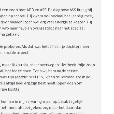
 een zoon met ADD en ASS. De diagnose ASS kreeg hij
lopen op school. Hij kwam ook sociaal heel aardig mee,
 door hadden) toch wel erg veel energie te kosten. Hij
an vwo naar havo en overgestapt naar het speciaal
oma gehaald.
ie proberen. Als dat wat helpt heeft je dochter meer
t sociale aspect.
it, maar ik zou dat zeker overwegen. Het heeft mijn zoon
al' hoefde te doen. Toen wij hem na de eerste
s zijn reactie: heel fijn, ik ben de normaalste in de
 dus altijd heel erg zijn best heeft lopen doen om
ergie kostte.
 kunnen in mijn ervaring maar op 1 vlak tegelijk
 En het moet allebei gebeuren, maar het duurt dus
en is absoluut geen probleem, afstromen ook niet.