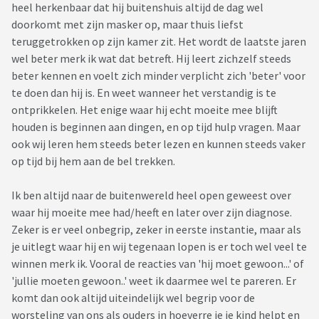
heel herkenbaar dat hij buitenshuis altijd de dag wel
doorkomt met zijn masker op, maar thuis liefst
teruggetrokken op zijn kamer zit. Het wordt de laatste jaren
wel beter merk ik wat dat betreft. Hij leert zichzelf steeds
beter kennen en voelt zich minder verplicht zich 'beter' voor
te doen dan hij is. En weet wanneer het verstandig is te
ontprikkelen. Het enige waar hij echt moeite mee blijft
houden is beginnen aan dingen, en op tijd hulp vragen. Maar
ook wij leren hem steeds beter lezen en kunnen steeds vaker
op tijd bij hem aan de bel trekken.
Ik ben altijd naar de buitenwereld heel open geweest over
waar hij moeite mee had/heeft en later over zijn diagnose.
Zeker is er veel onbegrip, zeker in eerste instantie, maar als
je uitlegt waar hij en wij tegenaan lopen is er toch wel veel te
winnen merk ik. Vooral de reacties van 'hij moet gewoon...' of
'jullie moeten gewoon..' weet ik daarmee wel te pareren. Er
komt dan ook altijd uiteindelijk wel begrip voor de
worsteling van ons als ouders in hoeverre je je kind helpt en