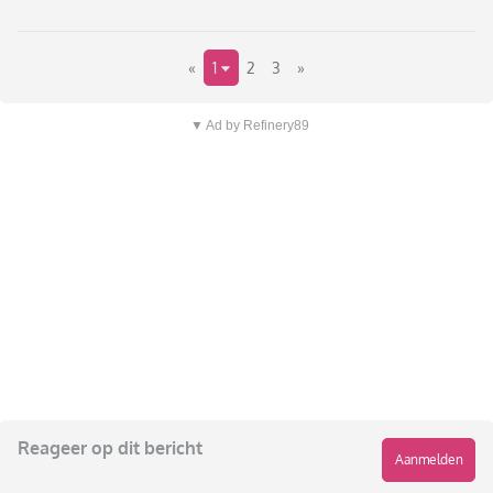
«
1
2
3
»
▼ Ad by Refinery89
Reageer op dit bericht
Aanmelden