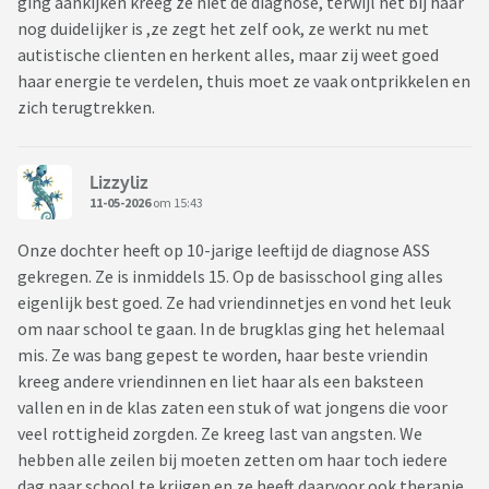
ging aankijken kreeg ze niet de diagnose, terwijl het bij haar
nog duidelijker is ,ze zegt het zelf ook, ze werkt nu met
autistische clienten en herkent alles, maar zij weet goed
haar energie te verdelen, thuis moet ze vaak ontprikkelen en
zich terugtrekken.
Lizzyliz
11-05-2026
om 15:43
Onze dochter heeft op 10-jarige leeftijd de diagnose ASS
gekregen. Ze is inmiddels 15. Op de basisschool ging alles
eigenlijk best goed. Ze had vriendinnetjes en vond het leuk
om naar school te gaan. In de brugklas ging het helemaal
mis. Ze was bang gepest te worden, haar beste vriendin
kreeg andere vriendinnen en liet haar als een baksteen
vallen en in de klas zaten een stuk of wat jongens die voor
veel rottigheid zorgden. Ze kreeg last van angsten. We
hebben alle zeilen bij moeten zetten om haar toch iedere
dag naar school te krijgen en ze heeft daarvoor ook therapie