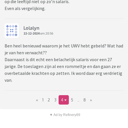
op die leeftijd niet op zo’n salaris.
Even als vergelijking.
Lolalyn
22-12-2024
om 20:56
Ben heel benieuwd waarom je het UWV hebt gebeld? Wat had
je van hen verwacht??
Daarnaast is dit echt een belachelijk salaris voor een 27
jarige. De toeslagen zijn al een rommeltje en dan gaan ze er
overbetaalde krachten op zetten. Ik word daar erg verdrietig
van.
«
1
2
3
4
5
..
8
»
▼ Ad by Refinery89