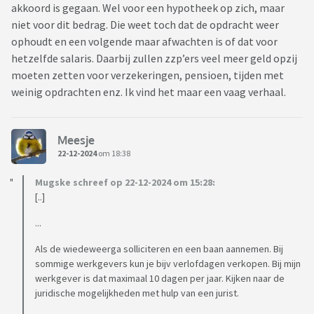
akkoord is gegaan. Wel voor een hypotheek op zich, maar
Ik kan ook niet zomaar een andere opdracht vinden. Er is
niet voor dit bedrag. Die weet toch dat de opdracht weer
bijna niks meer open voor ZZP en wat er wel is is zeer
ophoudt en een volgende maar afwachten is of dat voor
specifiek. Gisteren bv nog een vacature voor mensen met 10
hetzelfde salaris. Daarbij zullen zzp’ers veel meer geld opzij
jaar ervaring in het gevangeniswezen, die werkgever kan
moeten zetten voor verzekeringen, pensioen, tijden met
gewoon zelf niemand vinden en doet het dan zo.
weinig opdrachten enz. Ik vind het maar een vaag verhaal.
(UHT/toeslagenaffaire is geen optie. Daar kom ik vandaan en
de vele persberichten dat die juist wel doorgaan met zzp
kloppen niet meer)
Meesje
22-12-2024
om 18:38
Ik denk dat ik wel een andere baan kan vinden in loondienst,
Mugske schreef op 22-12-2024 om 15:28:
en dan genoegen moet nemen met dat ik dan blij mag zijn
[..]
met amper 3.000 euro bruto per maand. Maar nu zit ik wel
met dat ik mijn levensonderhoud niet meer kan betalen en
...
Yacht mij eigenlijk geld schuldig is.
Als de wiedeweerga solliciteren en een baan aannemen. Bij
sommige werkgevers kun je bijv verlofdagen verkopen. Bij mijn
Wat kan ik het beste doen?
werkgever is dat maximaal 10 dagen per jaar. Kijken naar de
juridische mogelijkheden met hulp van een jurist.