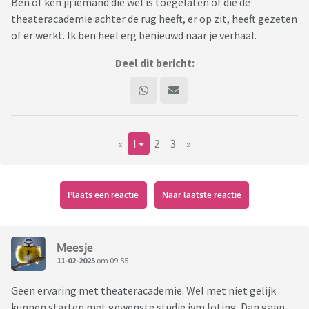
Ben of ken jij iemand die wel is toegelaten of die de
theateracademie achter de rug heeft, er op zit, heeft gezeten
of er werkt. Ik ben heel erg benieuwd naar je verhaal.
Deel dit bericht:
«
1
2
3
»
Plaats een reactie
Naar laatste reactie
Meesje
11-02-2025
om 09:55
Geen ervaring met theateracademie. Wel met niet gelijk
kunnen starten met gewenste studie ivm loting. Dan gaan