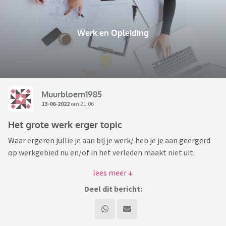
Werk en Opleiding
Muurbloem1985
13-06-2022
om 21:06
Het grote werk erger topic
Waar ergeren jullie je aan bij je werk/ heb je je aan geërgerd
op werkgebied nu en/of in het verleden maakt niet uit.
Ik zal beginnen:
Deel dit bericht:
- Collega's die alles beter weten, en dat constant willen
laten blijken
- Collega's die achter de rug om dingen tegen de