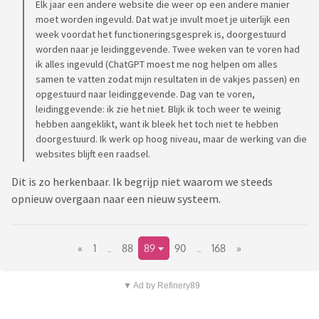
Elk jaar een andere website die weer op een andere manier
moet worden ingevuld. Dat wat je invult moet je uiterlijk een
week voordat het functioneringsgesprek is, doorgestuurd
worden naar je leidinggevende. Twee weken van te voren had
ik alles ingevuld (ChatGPT moest me nog helpen om alles
samen te vatten zodat mijn resultaten in de vakjes passen) en
opgestuurd naar leidinggevende. Dag van te voren,
leidinggevende: ik zie het niet. Blijk ik toch weer te weinig
hebben aangeklikt, want ik bleek het toch niet te hebben
doorgestuurd. Ik werk op hoog niveau, maar de werking van die
websites blijft een raadsel.
Dit is zo herkenbaar. Ik begrijp niet waarom we steeds
opnieuw overgaan naar een nieuw systeem.
«
1
..
88
89
90
..
168
»
▼ Ad by Refinery89