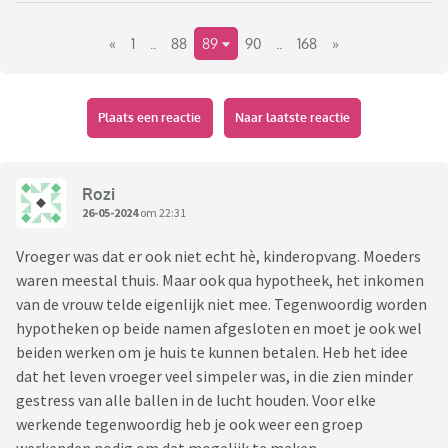
leidinggevende zeggen zonder jou daar over in te lichten.
«
1
..
88
89
90
..
168
»
- Bedrijven die geen goed inwerksysteem hebben maar wel
verwachten dat je alles weet.
- Het gezeur van collega's op elkaar, hoe lang iemand pauze
houdt, hoe laat iemand komt werken ect.
Plaats een reactie
Naar laatste reactie
Heb er nog wel meer, maar dit zijn wel mijn grootste
ergernissen.
Rozi
26-05-2024
om 22:31
Vroeger was dat er ook niet echt hè, kinderopvang. Moeders
waren meestal thuis. Maar ook qua hypotheek, het inkomen
van de vrouw telde eigenlijk niet mee. Tegenwoordig worden
hypotheken op beide namen afgesloten en moet je ook wel
beiden werken om je huis te kunnen betalen. Heb het idee
dat het leven vroeger veel simpeler was, in die zien minder
gestress van alle ballen in de lucht houden. Voor elke
werkende tegenwoordig heb je ook weer een groep