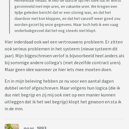
Herkenbaar helaas. Ik heb de laatste tijd het idee dat er wordt
gerommeld met mijn uren, en vakantie uren. We kregen een
tijdje geleden bericht dat er een storing was, en dat het
daardoor niet kon kloppen, en dat het vanzelf weer goed zou
worden gezet bij onze gegevens. Maar toch heb ik een vaag
onderbuikgevoel dat het nog steeds niet klopt.
Hier inderdaad ook wel een vertrouwens probleem. Er zitten
ook serieus problemen in het systeem (nieuw systeem dit
jaar). Mijn bijgeschreven verlof is bijvoorbeeld heel anders als
bij sommige andere collega's (met dezelfde contract uren).
Maar geen idee wanneer ze hier iets mee moeten doen.
En in mijn beleving hebben ze nu voor een aantal dagen
dubbel verlof afgeschreven. Maar volgens hun logica (die ik
dus niet begrijp en zij mij ook niet op een manier kunnen
uitleggen dat ik het wel begrijp) klopt het gewoon en sta ik
in de min.
noas_1993