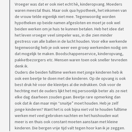
Vroeger was dat er ook niet echt hè, kinderopvang. Moeders
waren meestal thuis. Maar ook qua hypotheek, het inkomen van
de vrouw telde eigenlijk niet mee. Tegenwoordig worden
hypotheken op beide namen afgesloten en moet je ook wel
beiden werken om je huis te kunnen betalen. Heb het idee dat
het leven vroeger veel simpeler was, in die zien minder
gestress van alle ballen in de lucht houden. Voor elke werkende
tegenwoordig heb je ook weer een groep werkenden nodig om
dat mogelijk te maken. Boodschappenservice, kinderopvang,
pakketbezorgers etc. Mensen waren toen ook sneller tevreden
denk ik.
Ouders die beiden fulltime werken met jonge kinderen heb ik
ook een beetje te doen met die kinderen. Op de opvang is ook
best druk hè voor die kleintjes al die indrukken. Ook voor de
hechting met de ouders lijkt het mij persoonlijk beter als ze niet
elke dag daarheen zouden gaan. Beetje rare opmerking dan
ook dat ik dan maar mijn “snuitje” moet houden. Heb je zelf
jonge kinderen? Want het is ook bijna niet vol te houden fulltime
werken met veel gebroken nachten en het huishouden wat
meer is en thuis ook constant moeten aanstaan met kleine
kinderen. Die bergen vrije tijd valt tegen hoor kan ik je zeggen.