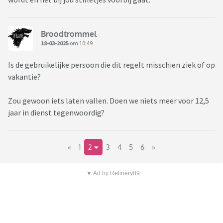
Broodtrommel
18-03-2025
om 10:49
Is de gebruikelijke persoon die dit regelt misschien ziek of op
vakantie?
Zou gewoon iets laten vallen. Doen we niets meer voor 12,5
jaar in dienst tegenwoordig?
«
1
2
3
4
5
6
»
▼ Ad by Refinery89