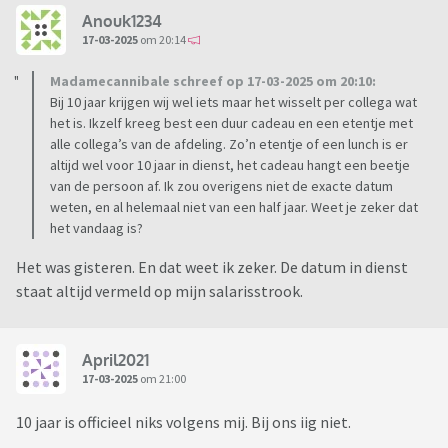
Anouk1234
17-03-2025
om 20:14
Madamecannibale schreef op 17-03-2025 om 20:10:
Bij 10 jaar krijgen wij wel iets maar het wisselt per collega wat
het is. Ikzelf kreeg best een duur cadeau en een etentje met
alle collega’s van de afdeling. Zo’n etentje of een lunch is er
altijd wel voor 10 jaar in dienst, het cadeau hangt een beetje
van de persoon af. Ik zou overigens niet de exacte datum
weten, en al helemaal niet van een half jaar. Weet je zeker dat
het vandaag is?
Het was gisteren. En dat weet ik zeker. De datum in dienst
staat altijd vermeld op mijn salarisstrook.
April2021
17-03-2025
om 21:00
10 jaar is officieel niks volgens mij. Bij ons iig niet.