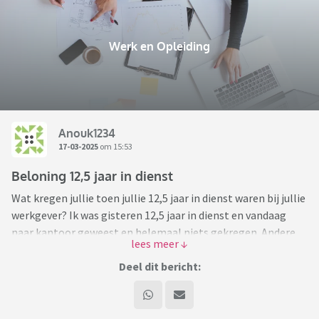
Werk en Opleiding
Anouk1234
17-03-2025
om 15:53
Beloning 12,5 jaar in dienst
Wat kregen jullie toen jullie 12,5 jaar in dienst waren bij jullie
werkgever? Ik was gisteren 12,5 jaar in dienst en vandaag
naar kantoor geweest en helemaal niets gekregen. Andere
collega's krijgen bij een jubileum van 5 jaar, 10 jaar of 12,5
jaar in dienst een bos bloemen. Maar ik heb dus nog
Deel dit bericht:
helemaal niets gekregen. Oké de dag is nog niet voorbij, dus
er kunnen nog bloemen bezorgt worden.