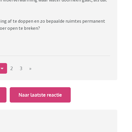
ming af te doppen en zo bepaalde ruimtes permanent
vloer open te breken?
1
2
3
»
Naar laatste reactie