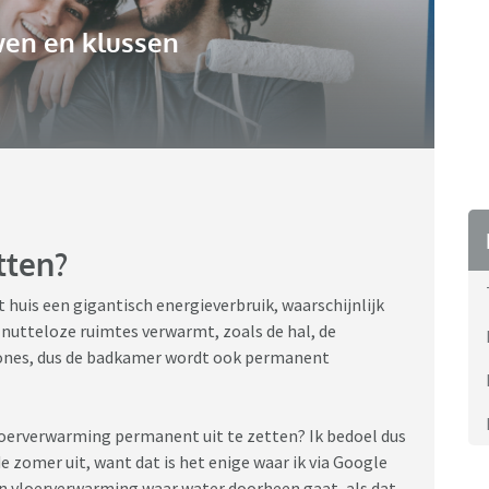
en en klussen
tten?
 huis een gigantisch energieverbruik, waarschijnlijk
 nutteloze ruimtes verwarmt, zoals de hal, de
 zones, dus de badkamer wordt ook permanent
loerverwarming permanent uit te zetten? Ik bedoel dus
de zomer uit, want dat is het enige waar ik via Google
en vloerverwarming waar water doorheen gaat, als dat