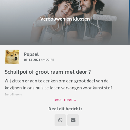
Verbouwen en klussen
Pupsel
05-11-2021
om 22:25
Schuifpui of groot raam met deur ?
Wij zitten er aan te denken om een groot deel van de
kozijnen in ons huis te laten vervangen voor kunststof
kozijnen.
Nu hebben we een groot raam (niet tot de grond) aan de
achterkant van het huis met daar naast een deur. In totaal
Deel dit bericht:
zo’n 4 meter breed schat ik.
En nu twijfel ik wat mooier / handiger is. Een groot raam tot
de grond en een deur er naast. Of een schuifpui over de hele