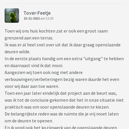
de eventuele nadelen die jullie ervaren. En of dit opweegt
tegen de voordelen
Tover-Feetje
15-11-2021
om 21:03
bedankt alvast!
Toen wij ons huis kochten zat er ook een groot raam
grenzend aan een terras.
Ik was er al heel snel over uit dat ik daar graag openslaande
deuren wilde.
In de eerste plaats handig om een extra "uitgang" te hebben
en daarnaast vind ik dat mooi.
Aangezien wij toen ook nog met andere
verbouwingen/verbeteringen bezig waren duurde het even
voor wij daar aan toe waren.
Toen een jaar later eindelijk dat project aan de beurt was,
was ik tot de conclusie gekomen dat het in onze situatie niet
praktisch was om voor openslaande deuren te kiezen.
De belangrijkste reden was de ruimte die je vrij moet laten
om de deuren te openen.
En ik vond ook het kozijnwerk van de openslaande deuren