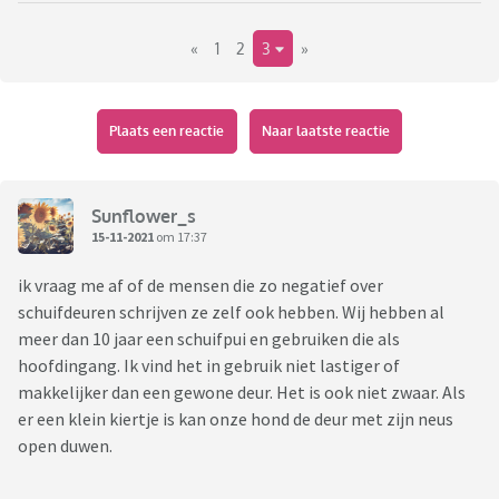
breedte.
«
1
2
3
»
Voordelen schuifpui:
- mooi vrij uitzicht over de hele breedte
- gevoelsmatig trek je de tuin meer bij je woonkamer.
-kan verder open, ook meer verbinding met de tuin
Plaats een reactie
Naar laatste reactie
- mocht ik er ooit een serre aan vast willen dat zou ik
sowieso liever een schuifpui willen, maar dat weet ik dus nog
niet.
Sunflower_s
15-11-2021
om 17:37
Nadelen schuifpui:
ik vraag me af of de mensen die zo negatief over
- je hangt er niet even een vliegengordijn voor dus die komen
schuifdeuren schrijven ze zelf ook hebben. Wij hebben al
makkelijk binnen ( of valt het juist mee omdat ze juist weer
meer dan 10 jaar een schuifpui en gebruiken die als
makkelijk naar buiten vliegen?)
hoofdingang. Ik vind het in gebruik niet lastiger of
- je moet hem altijd open schuiven als je naar buiten wil. Een
makkelijker dan een gewone deur. Het is ook niet zwaar. Als
deur lijkt mij daarin makkelijker. (Hebben ook geen andere
er een klein kiertje is kan onze hond de deur met zijn neus
deur naar buiten alleen via een omweg door de garage).
open duwen.
Ik ben heel benieuwd naar jullie ervaringen, en eigenlijk naar