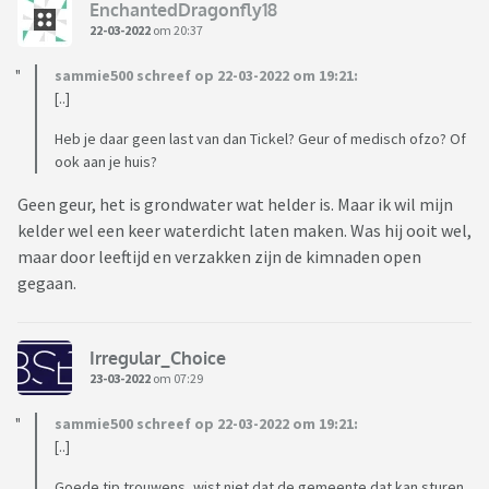
EnchantedDragonfly18
22-03-2022
om 20:37
sammie500 schreef op 22-03-2022 om 19:21:
[..]
Heb je daar geen last van dan Tickel? Geur of medisch ofzo? Of
ook aan je huis?
Geen geur, het is grondwater wat helder is. Maar ik wil mijn
kelder wel een keer waterdicht laten maken. Was hij ooit wel,
maar door leeftijd en verzakken zijn de kimnaden open
gegaan.
Irregular_Choice
23-03-2022
om 07:29
sammie500 schreef op 22-03-2022 om 19:21:
[..]
Goede tip trouwens, wist niet dat de gemeente dat kan sturen.