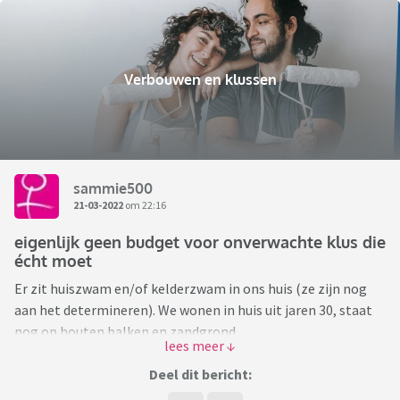
Verbouwen en klussen
sammie500
21-03-2022
om 22:16
eigenlijk geen budget voor onverwachte klus die
écht moet
Er zit huiszwam en/of kelderzwam in ons huis (ze zijn nog
aan het determineren). We wonen in huis uit jaren 30, staat
nog op houten balken en zandgrond.
Nu ontdekten we per toeval die zwam, en heb ik gewoon
Deel dit bericht:
even geen idee wat te doen. 2 offertes laten maken, allebei