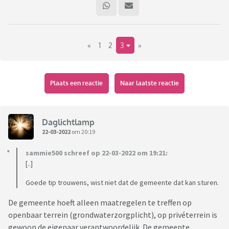
torenhoog (denk: tienduizendEN 😱). Dat geld hebben we
simpelweg niet, ik ben in behandeling voor PTSS en werk
(tijdelijk) niet , dus we zaten al krap, deze uitgave kunnen we
«
1
2
3
»
eigenlijk niet verantwoord doen. Maar ja...verhuizen is
zomaar ook geen optie. En laten zitten is zowel slecht voor
ons zelf als voor het huis. Wat een dilemma!
Plaats een reactie
Naar laatste reactie
Hebben jullie weleens onverwacht iets aan je huis gehad
waar je eigenlijk geen geld voor had? En wat deed je toen?
Daglichtlamp
22-03-2022
om 20:19
sammie500 schreef op 22-03-2022 om 19:21:
[..]
Goede tip trouwens, wist niet dat de gemeente dat kan sturen.
De gemeente hoeft alleen maatregelen te treffen op
openbaar terrein (grondwaterzorgplicht), op privéterrein is
gewoon de eigenaar verantwoordelijk. De gemeente