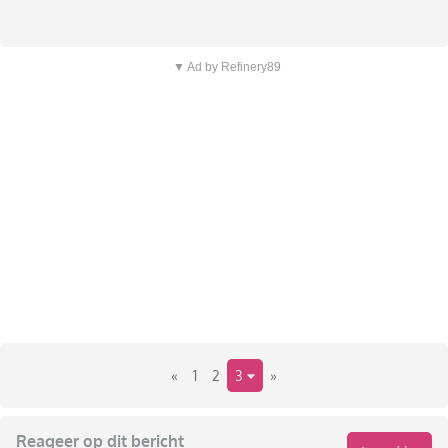
▼ Ad by Refinery89
«
1
2
3
»
Reageer op dit bericht