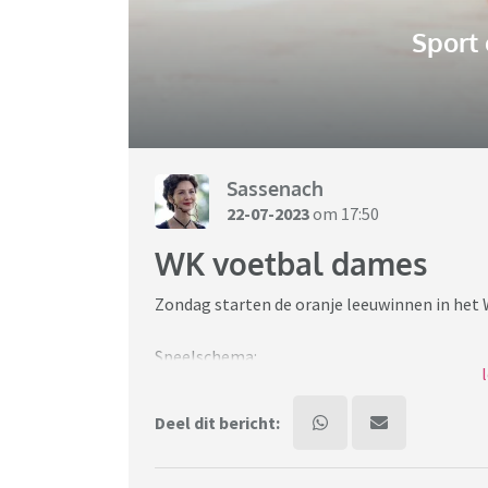
Sport
Sassenach
22-07-2023
om 17:50
WK voetbal dames
Zondag starten de oranje leeuwinnen in het
Speelschema:
Zondag 23/7 om 9:30u Nederland - Portugal
Donderdag 27/7 om 03:00u Verenigde Staten 
Deel dit bericht:
Dinsdag 1/8 om 9:00u Vietnam - Nederland