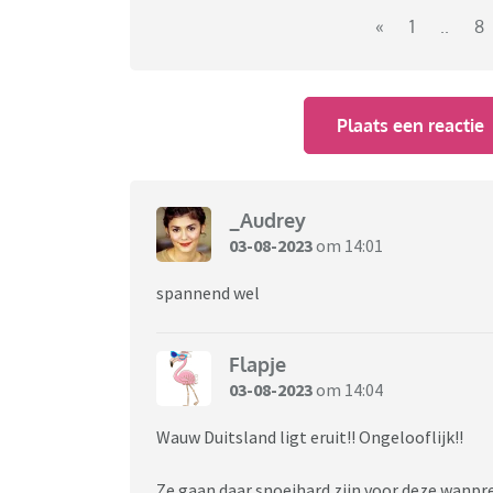
«
1
..
8
Plaats een reactie
_Audrey
03-08-2023
om 14:01
spannend wel
Flapje
03-08-2023
om 14:04
Wauw Duitsland ligt eruit!! Ongelooflijk!!
Ze gaan daar snoeihard zijn voor deze wanpr