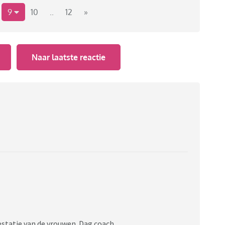
9
10
..
12
»
Naar laatste reactie
estatie van de vrouwen. Dag coach.