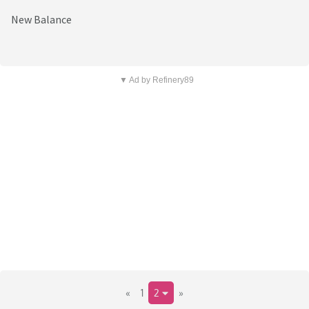
New Balance
▼ Ad by Refinery89
«
1
2
»