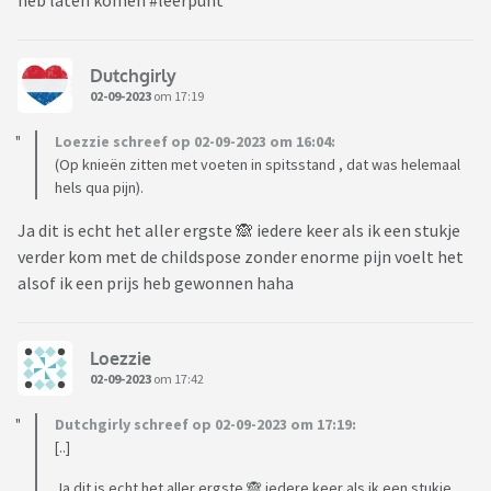
heb laten komen #leerpunt
Dutchgirly
02-09-2023
om 17:19
Loezzie schreef op 02-09-2023 om 16:04:
(Op knieën zitten met voeten in spitsstand , dat was helemaal
hels qua pijn).
Ja dit is echt het aller ergste 🙈 iedere keer als ik een stukje
verder kom met de childspose zonder enorme pijn voelt het
alsof ik een prijs heb gewonnen haha
Loezzie
02-09-2023
om 17:42
Dutchgirly schreef op 02-09-2023 om 17:19:
[..]
Ja dit is echt het aller ergste 🙈 iedere keer als ik een stukje