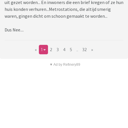
uit gezet worden... En inwoners die een brief kregen of ze hun
huis konden verhuren...Metrostations, die altijd smerig
waren, gingen dicht om schoon gemaakt te worden...
Dus Nee....
«
1
2
3
4
5
..
32
»
▼ Ad by Refinery89