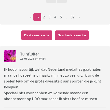
«
1
2
3
4
5
..
32
»
Plaats een reactie
Naar laatste reactie
Tuinfluiter
18-07-2024
om 07:34
Ik hoop natuurlijk wel dat Nederland medailles gaat halen
maar de hoeveelheid maakt mij niet zo veel uit. Ik vind de
spelen leuk om de grote diversiteit aan sporten die je kunt
bekijken.
Speciaal hier voor hebben we komende maand een
abonnement op HBO max zodat ik niets hoef te missen.