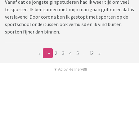
Vanaf dat de jongste ging studeren had ik weer tijd om veel
te sporten. Ik ben samen met mijn man gaan golfen en dat is
verslavend. Door corona ben ik gestopt met sporten op de
sportschool ondertussen ook verhuisd en ik vind buiten
sporten fijner dan binnen.
«
1
2
3
4
5
..
12
»
▼ Ad by Refinery89