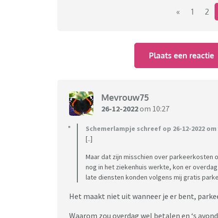
.
«
1
2
Fietsen jullie naar werk en zo ja hoeveel km
Plaats een reactie
Mevrouw75
26-12-2022
om 10:27
Schemerlampje schreef op 26-12-2022 om 
[..]
Maar dat zijn misschien over parkeerkosten o
nog in het ziekenhuis werkte, kon er overd
late diensten konden volgens mij gratis parke
Het maakt niet uit wanneer je er bent, par
Waarom zou overdag wel betalen en ‘s avonds o