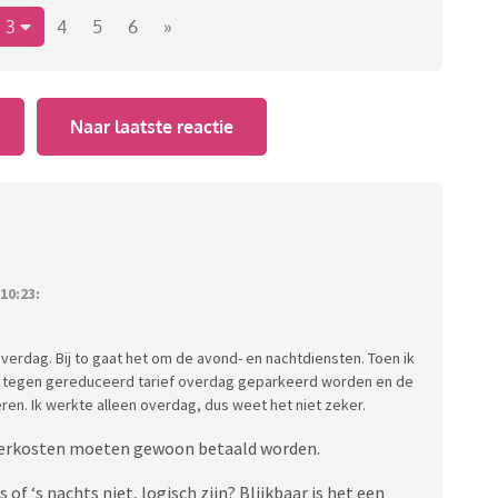
3
4
5
6
»
? En als je onregelmatig werkt, dan ook. Savonds laat?
Naar laatste reactie
10:23:
verdag. Bij to gaat het om de avond- en nachtdiensten. Toen ik
ag tegen gereduceerd tarief overdag geparkeerd worden en de
ren. Ik werkte alleen overdag, dus weet het niet zeker.
keerkosten moeten gewoon betaald worden.
f ‘s nachts niet, logisch zijn? Blijkbaar is het een