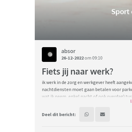
Sport
absor
26-12-2022
om 09:10
Fiets jij naar werk?
ik werk in de zorg en werkgever heeft aange
nachtdiensten moet gaan betalen voor parke
wat ik neem, enkel nacht of ook overdag) tus
veel geld dus overweeg te gaan fietsen. He
ik..
Deel dit bericht:
man vind dat ik om half twaalf niet meer kan
tja … vind het voor een vrouw van 40 anders 