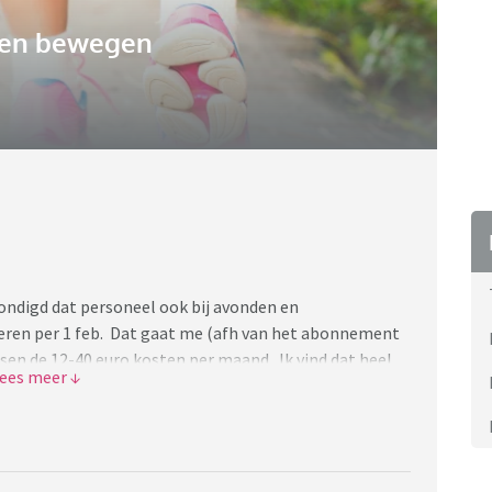
 en bewegen
kondigd dat personeel ook bij avonden en
ren per 1 feb. Dat gaat me (afh van het abonnement
sen de 12-40 euro kosten per maand. Ik vind dat heel
t is 8 km enkele reis. Zou gewoon moeten kunnen denk
 fietsen alleen want dat verbied ik mijn dochters ook…
dan een 14 jarige