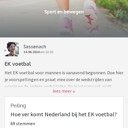
Sport en bewegen
Sassenach
14-06-2024
om 22:20
EK voetbal
Het EK voetbal voor mannen is vanavond begonnen. Doe hier
je voorspellingen en praat mee over de wedstrijden van
oranje en de andere wedstrijden die je interessant vindt.
⚽️
Peiling
Hoe ver komt Nederland bij het EK voetbal?
En vergeet de poll niet in te vullen.
69 stemmen