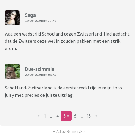
Saga
19-06-2024
om 22:50
wat een wedstrijd Schotland tegen Zwitserland. Had gedacht
dat de Zwitsers deze wel in zouden pakken met een strik
erom.
Due-scimmie
20-06-2024
om 06:53
Schotland-Zwitserland is de eerste wedstrijd in mijn toto
juisy met precies de juiste uitslag.
«
1
..
4
5
6
..
15
»
▼ Ad by Refinery89