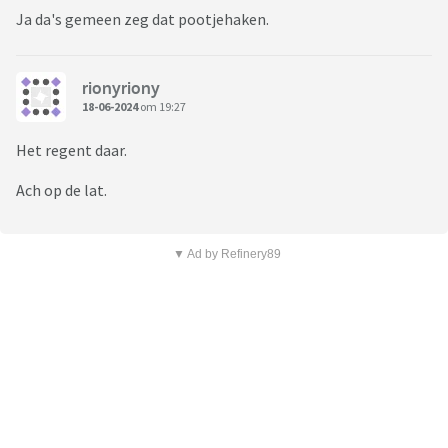
Ja da's gemeen zeg dat pootjehaken.
rionyriony
18-06-2024
om 19:27
Het regent daar.
Ach op de lat.
▼ Ad by Refinery89