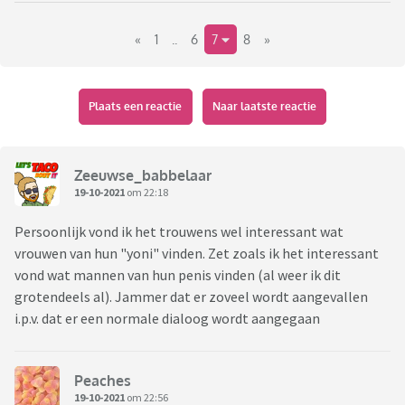
zichtbare deel van de vagina), die ik in mijn 40 seksueel
«
1
..
6
7
8
»
actieve jaren gezien heb, zien er anders uit. Allemaal. Er
bestaat geen vorm hoe je vulva "er uit zou moeten zien". Het
lijkt zo bedoeld dat ze er verschillend uitzien. En ik vind ze
allemaal even mooi en woest aantrekkelijk. Oprecht.
Plaats een reactie
Naar laatste reactie
Meest opvallend, en onthoudt dit misschien helpt het je,....in
een mannen-onder-elkaar-gesprek heb ik nog nooit(!) een
Zeeuwse_babbelaar
man horen zeggen dat zijn bedpartner een lelijke kut
19-10-2021
om 22:18
had....nog...nooit!
Persoonlijk vond ik het trouwens wel interessant wat
vrouwen van hun "yoni" vinden. Zet zoals ik het interessant
Dus tijdens al die BBQ's, sportkantinegesprekken,
vond wat mannen van hun penis vinden (al weer ik dit
kroegentochten, brallerige studentenfeesten,
grotendeels al). Jammer dat er zoveel wordt aangevallen
vrijgezellenavonden, bedrijfskantines met werkmannen-in-
i.p.v. dat er een normale dialoog wordt aangegaan
overal, na-de-beurs-afzakkers met dronken zakenmannen-
in-pak komen altijd vrouwen uitgebreid ter sprake, maar
nooit iets gehoord over een lelijke yoni...nog...nooit...never!
Peaches
19-10-2021
om 22:56