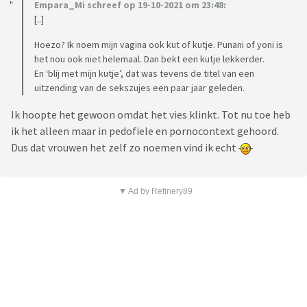
Empara_Mi schreef op 19-10-2021 om 23:48:
[..]
Hoezo? Ik noem mijn vagina ook kut of kutje. Punani of yoni is
het nou ook niet helemaal. Dan bekt een kutje lekkerder.
En ‘blij met mijn kutje’, dat was tevens de titel van een
uitzending van de sekszujes een paar jaar geleden.
Ik hoopte het gewoon omdat het vies klinkt. Tot nu toe heb
ik het alleen maar in pedofiele en pornocontext gehoord.
Dus dat vrouwen het zelf zo noemen vind ik echt
▼ Ad by Refinery89