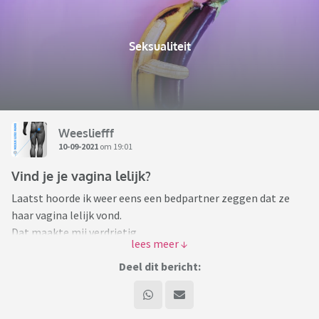
Seksualiteit
Weesliefff
10-09-2021
om 19:01
Vind je je vagina lelijk?
Laatst hoorde ik weer eens een bedpartner zeggen dat ze
haar vagina lelijk vond.
Dat maakte mij verdrietig.
Voor alle vrouwen die onzeker zijn over hoe een vagina "er uit
Deel dit bericht:
hoort te zien", of hun yoni tot een ideaalbeeld willen laten
opereren, zeg ik het volgende.
Alle vagina's (of eigenlijk vulva's, want dat is het buitenste