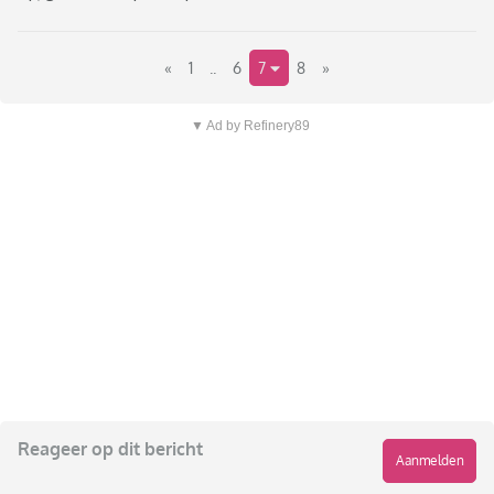
«
1
..
6
7
8
»
▼ Ad by Refinery89
Reageer op dit bericht
Aanmelden