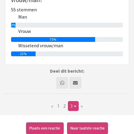
55 stemmen
Man
4%
Vrouw
75%
Wisselend vrouw/man
22%
Deel dit bericht:
«
1
2
3
»
Plaats een reactie
Naar laatste reactie