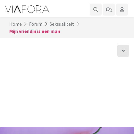
Home
Forum
Seksualiteit
Mijn vriendin is een man