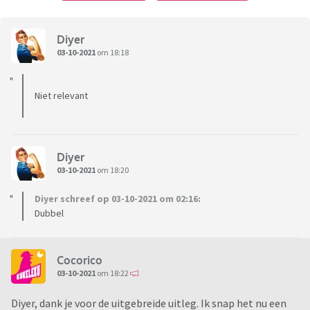
Diyer
03-10-2021
om 18:18
Niet relevant
Diyer
03-10-2021
om 18:20
Diyer schreef op 03-10-2021 om 02:16:
Dubbel
Cocorico
03-10-2021
om 18:22
Diyer, dank je voor de uitgebreide uitleg. Ik snap het nu een