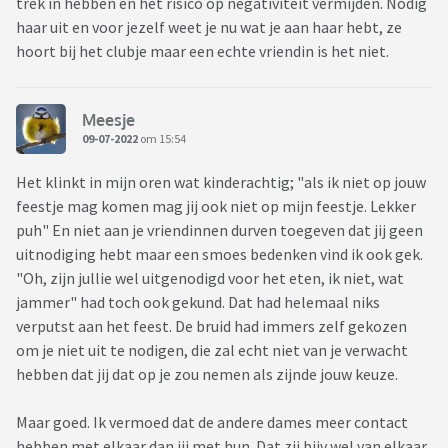
trek in hebben en het risico op negativiteit vermijden. Nodig
haar uit en voor jezelf weet je nu wat je aan haar hebt, ze
hoort bij het clubje maar een echte vriendin is het niet.
Meesje
09-07-2022
om 15:54
Het klinkt in mijn oren wat kinderachtig; "als ik niet op jouw
feestje mag komen mag jij ook niet op mijn feestje. Lekker
puh" En niet aan je vriendinnen durven toegeven dat jij geen
uitnodiging hebt maar een smoes bedenken vind ik ook gek.
"Oh, zijn jullie wel uitgenodigd voor het eten, ik niet, wat
jammer" had toch ook gekund. Dat had helemaal niks
verputst aan het feest. De bruid had immers zelf gekozen
om je niet uit te nodigen, die zal echt niet van je verwacht
hebben dat jij dat op je zou nemen als zijnde jouw keuze.
Maar goed. Ik vermoed dat de andere dames meer contact
hebben met elkaar dan jij met hun. Dat zij bijv wel van elkaar